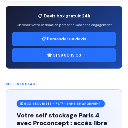
📋 Devis box gratuit 24h
Obtenez votre estimation personnalisée sans engagement
📋 Demander un devis
☎ 01 39 80 13 03
SELF-STOCKAGE
📦 BOX SÉCURISÉS · 7J/7 · SANS ENGAGEMENT
Votre self stockage Paris 4
avec Proconcept : accès libre