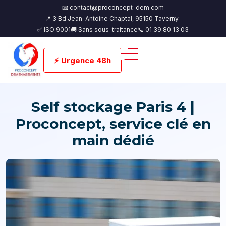
📧 contact@proconcept-dem.com
📍 3 Bd Jean-Antoine Chaptal, 95150 Taverny-
✅ ISO 9001
🚚 Sans sous-traitance
📞 01 39 80 13 03
⚡ Urgence 48h
Self stockage Paris 4 |
Proconcept, service clé en
main dédié