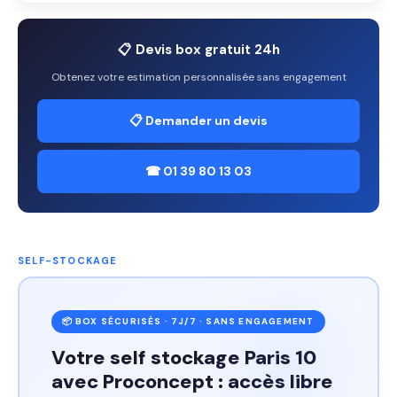
📋 Devis box gratuit 24h
Obtenez votre estimation personnalisée sans engagement
📋 Demander un devis
☎ 01 39 80 13 03
SELF-STOCKAGE
📦 BOX SÉCURISÉS · 7J/7 · SANS ENGAGEMENT
Votre self stockage Paris 10
avec Proconcept : accès libre