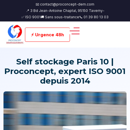
📧 contact@proconcept-dem.com
📍 3 Bd Jean-Antoine Chaptal, 95150 Taverny-
✅ ISO 9001
🚚 Sans sous-traitance
📞 01 39 80 13 03
⚡ Urgence 48h
Self stockage Paris 10 |
Proconcept, expert ISO 9001
depuis 2014