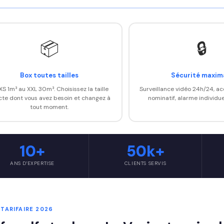
📦
🔒
Box toutes tailles
Sécurité maxim
XS 1m³ au XXL 30m³. Choisissez la taille
Surveillance vidéo 24h/24, a
cte dont vous avez besoin et changez à
nominatif, alarme individue
tout moment.
10+
50k+
ANS D'EXPERTISE
CLIENTS SERVIS
 TARIFAIRE 2026