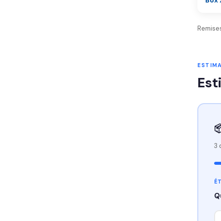
Box 
Remises
ESTIM
Est

3 
ÉT
Q