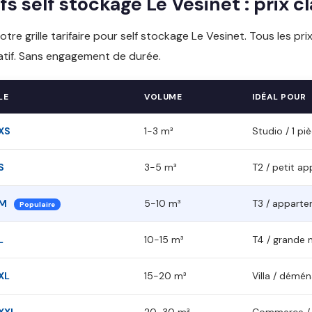
ifs self stockage Le Vesinet : prix c
notre grille tarifaire pour self stockage Le Vesinet. Tous les pri
tif. Sans engagement de durée.
LE
VOLUME
IDÉAL POUR
XS
1-3 m³
Studio / 1 pi
S
3-5 m³
T2 / petit a
 M
5-10 m³
T3 / appart
Populaire
L
10-15 m³
T4 / grande 
XL
15-20 m³
Villa / dém