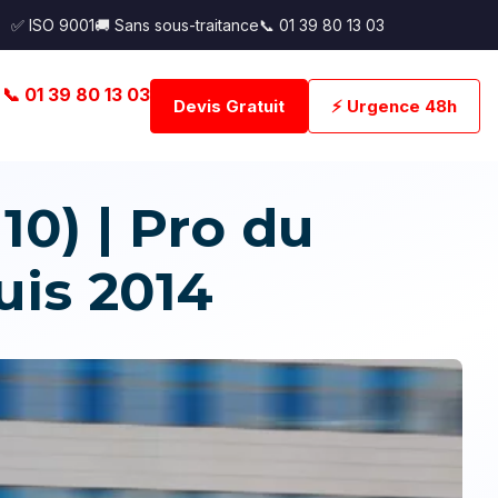
✅ ISO 9001
🚚 Sans sous-traitance
📞 01 39 80 13 03
📞 01 39 80 13 03
Devis Gratuit
⚡ Urgence 48h
10) | Pro du
uis 2014