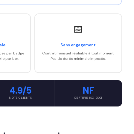
📅
ale
Sans engagement
ccès par badge
Contrat mensuel résiliable à tout moment.
lle par box.
Pas de durée minimale imposée.
4.9/5
NF
NOTE CLIENTS
CERTIFIÉ ISO 9001