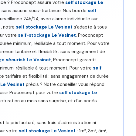
ance ? Proconcept assure votre
self stockage Le
, sans aucune sous-traitance. Nos box de
self
rveillance 24h/24, avec alarme individuelle sur
, notre
self stockage Le Vesinet
s'adapte à tous
our votre
self-stockage Le Vesinet
, Proconcept
e durée minimum, résiliable à tout moment. Pour votre
rence tarifaire et flexibilité : sans engagement de
ge sécurisé Le Vesinet
, Proconcept garantit
inimum, résiliable à tout moment. Pour votre
self-
e tarifaire et flexibilité : sans engagement de durée
Le Vesinet
précis ? Notre conseiller vous répond
hoisir Proconcept pour votre
self stockage Le
acturation au mois sans surprise, et d'un accès
st le prix facturé, sans frais d'administration ni
our votre
self stockage Le Vesinet
: 1m², 3m², 5m²,