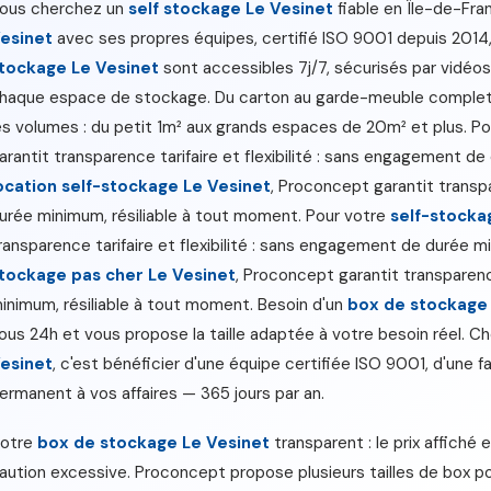
ous cherchez un
self stockage Le Vesinet
fiable en Île-de-Fr
esinet
avec ses propres équipes, certifié ISO 9001 depuis 2014
tockage Le Vesinet
sont accessibles 7j/7, sécurisés par vidéosu
haque espace de stockage. Du carton au garde-meuble complet
es volumes : du petit 1m² aux grands espaces de 20m² et plus. P
arantit transparence tarifaire et flexibilité : sans engagement d
ocation self-stockage Le Vesinet
, Proconcept garantit transpa
urée minimum, résiliable à tout moment. Pour votre
self-stocka
ransparence tarifaire et flexibilité : sans engagement de durée m
tockage pas cher Le Vesinet
, Proconcept garantit transparenc
inimum, résiliable à tout moment. Besoin d'un
box de stockage 
ous 24h et vous propose la taille adaptée à votre besoin réel. C
esinet
, c'est bénéficier d'une équipe certifiée ISO 9001, d'une f
ermanent à vos affaires — 365 jours par an.
otre
box de stockage Le Vesinet
transparent : le prix affiché e
aution excessive. Proconcept propose plusieurs tailles de box p