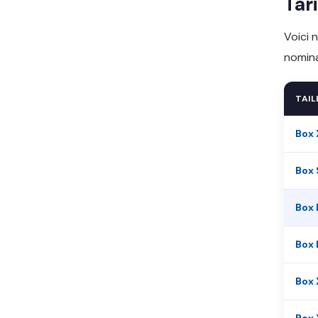
Tar
Voici 
nomina
TAIL
Box 
Box 
Box
Box 
Box 