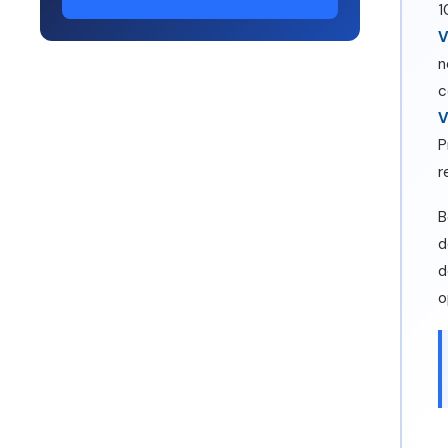
1
V
n
c
V
P
r
B
d
d
o