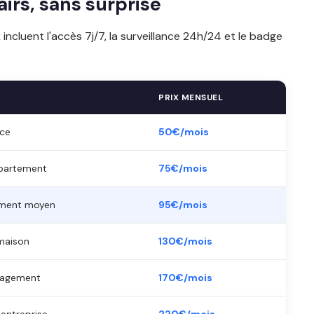
lairs, sans surprise
x incluent l'accès 7j/7, la surveillance 24h/24 et le badge
PRIX MENSUEL
èce
50€/mois
ppartement
75€/mois
ement moyen
95€/mois
maison
130€/mois
énagement
170€/mois