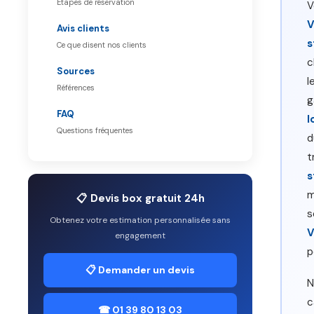
Étapes de réservation
V
V
Avis clients
s
Ce que disent nos clients
c
Sources
l
Références
g
FAQ
l
Questions fréquentes
d
t
s
m
📋 Devis box gratuit 24h
s
Obtenez votre estimation personnalisée sans
V
engagement
p
📋 Demander un devis
N
c
☎ 01 39 80 13 03