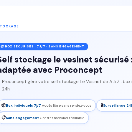
STOCKAGE
📦 BOX SÉCURISÉS · 7J/7 · SANS ENGAGEMENT
Self stockage le vesinet sécurisé :
adaptée avec Proconcept
Proconcept gère votre self stockage Le Vesinet de A à Z : box in
24h.
📦
🔒
Box individuels 7j/7
Accès libre sans rendez-vous
Surveillance 24
📋
Sans engagement
Contrat mensuel résiliable