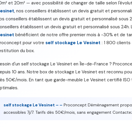
0m² et 20m² — avec possibilité de changer de taille selon l'évolu
esinet
, nos conseillers établissent un devis gratuit et personna
os conseillers établissent un devis gratuit et personnalisé sous 
onseillers établissent un devis gratuit et personnalisé sous 24h. 
esinet
bénéficient de notre offre premier mois à -30% et de tari
roconcept pour votre
self stockage Le Vesinet
: 1 800 clients 
estitution du box.
esoin d'un self stockage Le Vesinet en Île-de-France ? Procon
epuis 10 ans. Notre box de stockage Le Vesinet est reconnu pour s
ès 50€/mois. En tant que garde-meuble Le Vesinet certifié ISO
ptimales.
self stockage Le Vesinet – –
Proconcept Déménagement propose
accessibles 7j/7. Tarifs dès 50€/mois, sans engagement Conta