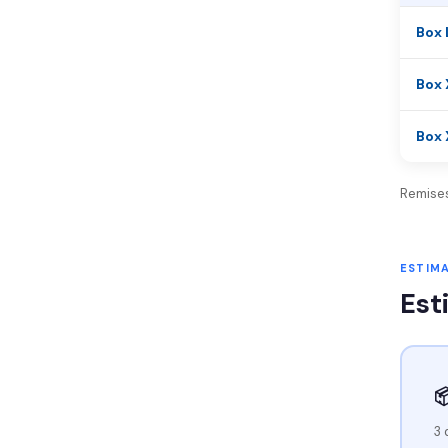
Box 
Box 
Box 
Remises
ESTIM
Est

3 