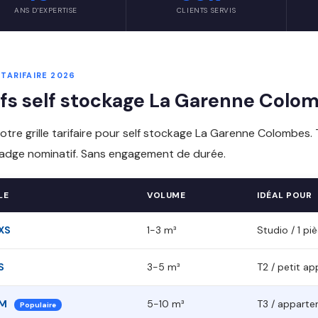
ANS D'EXPERTISE
CLIENTS SERVIS
 TARIFAIRE 2026
ifs self stockage La Garenne Colomb
notre grille tarifaire pour self stockage La Garenne Colombes. T
badge nominatif. Sans engagement de durée.
LE
VOLUME
IDÉAL POUR
XS
1-3 m³
Studio / 1 pi
S
3-5 m³
T2 / petit a
 M
5-10 m³
T3 / appart
Populaire