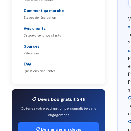
Comment ça marche
Étapes de réservation
V
s
Avis clients
t
Ce que disent nos clients
2
Sources
s
Références
P
FAQ
e
Questions fréquentes
P
P
s
C
📋 Devis box gratuit 24h
t
Obtenez votre estimation personnalisée sans
e
engagement
C
p
📋 Demander un devis