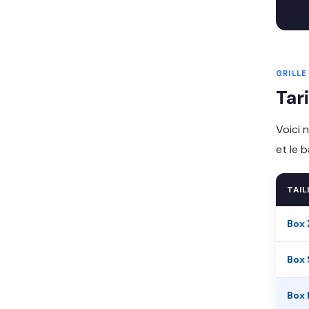
GRILLE
Tar
Voici 
et le 
TAIL
Box 
Box 
Box