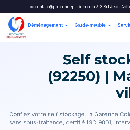
📧 contact@proconcept-dem.com
📍 3 Bd Jean-Anto
Déménagement
Garde-meuble
Servi
Self sto
(92250) | M
v
Confiez votre self stockage La Garenne Co
sans sous-traitance, certifié ISO 9001, interv