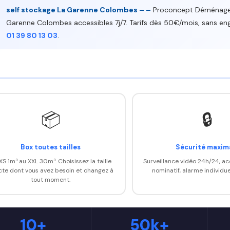
self stockage La Garenne Colombes – –
Proconcept Déménagem
Garenne Colombes accessibles 7j/7. Tarifs dès 50€/mois, sans
01 39 80 13 03
.
📦
🔒
Box toutes tailles
Sécurité maxim
XS 1m³ au XXL 30m³. Choisissez la taille
Surveillance vidéo 24h/24, a
cte dont vous avez besoin et changez à
nominatif, alarme individue
tout moment.
10+
50k+