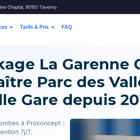
ine Chaptal, 95150 Taverny-
ces
Tarifs & Prix
FAQ
ckage La Garenne
aître Parc des Val
ille Gare depuis 20
lombes à Proconcept :
ention 7j/7.