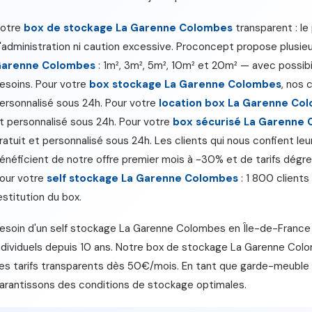
otre
box de stockage La Garenne Colombes
transparent : le p
'administration ni caution excessive. Proconcept propose plusieu
arenne Colombes
: 1m², 3m², 5m², 10m² et 20m² — avec possibil
esoins. Pour votre
box stockage La Garenne Colombes
, nos 
ersonnalisé sous 24h. Pour votre
location box La Garenne Co
t personnalisé sous 24h. Pour votre
box sécurisé La Garenne
ratuit et personnalisé sous 24h. Les clients qui nous confient leu
énéficient de notre offre premier mois à -30% et de tarifs dégre
our votre
self stockage La Garenne Colombes
: 1 800 clients 
estitution du box.
esoin d'un self stockage La Garenne Colombes en Île-de-Fran
ndividuels depuis 10 ans. Notre box de stockage La Garenne Colom
es tarifs transparents dès 50€/mois. En tant que garde-meuble
arantissons des conditions de stockage optimales.