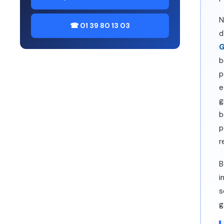
N
☎ 01 39 80 13 03
d
G
b
p
e
g
b
p
r
B
i
s
g