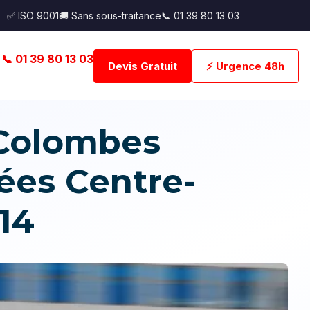
✅ ISO 9001
🚚 Sans sous-traitance
📞 01 39 80 13 03
📞 01 39 80 13 03
Devis Gratuit
⚡ Urgence 48h
 Colombes
lées Centre-
14