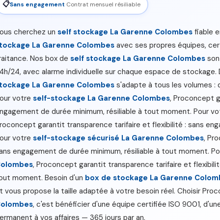
📋
Sans engagement
Contrat mensuel résiliable
ous cherchez un
self stockage La Garenne Colombes
fiable 
tockage La Garenne Colombes
avec ses propres équipes, cer
raitance. Nos box de
self stockage La Garenne Colombes
sont
4h/24, avec alarme individuelle sur chaque espace de stockage
tockage La Garenne Colombes
s'adapte à tous les volumes : 
our votre
self-stockage La Garenne Colombes
, Proconcept ga
ngagement de durée minimum, résiliable à tout moment. Pour v
roconcept garantit transparence tarifaire et flexibilité : sans 
our votre
self-stockage sécurisé La Garenne Colombes
, Pro
ans engagement de durée minimum, résiliable à tout moment. Po
olombes
, Proconcept garantit transparence tarifaire et flexibil
out moment. Besoin d'un
box de stockage La Garenne Colom
t vous propose la taille adaptée à votre besoin réel. Choisir Pr
olombes
, c'est bénéficier d'une équipe certifiée ISO 9001, d'un
ermanent à vos affaires — 365 jours par an.