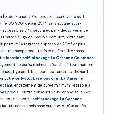
en Île-de-France ? Proconcept assure votre
self
tifié ISO 9001 depuis 2014, sans aucune sous-
 accessibles 7j/7, sécurisés par vidéosurveillance
. Du carton au garde-meuble complet, notre
self
du petit 1m² aux grands espaces de 20m² et plus.
rantit transparence tarifaire et flexibilité : sans
otre
location self-stockage La Garenne Colombes
,
engagement de durée minimum, résiliable à tout moment.
concept garantit transparence tarifaire et flexibilité :
ur votre
self-stockage pas cher La Garenne
ité : sans engagement de durée minimum, résiliable à
bes
précis ? Notre conseiller vous répond sous 24h
oconcept pour votre
self stockage La Garenne
e facturation au mois sans surprise, et d'un accès