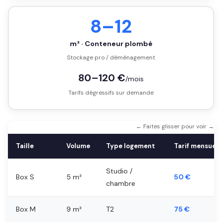
8–12
m³ · Conteneur plombé
Stockage pro / déménagement
80–120 €
/mois
Tarifs dégressifs sur demande
← Faites glisser pour voir →
Taille
Volume
Type logement
Tarif mensuel
Studio /
Box S
5 m³
50 €
chambre
Box M
9 m³
T2
75 €