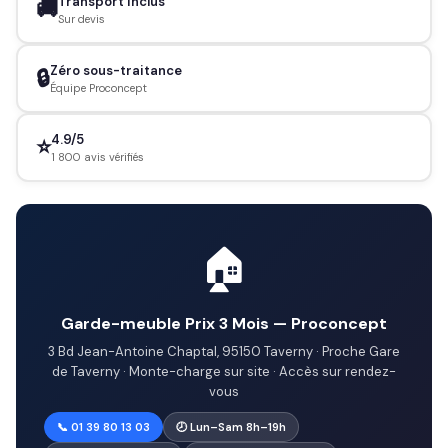
Transport inclus
🚚
Sur devis
Zéro sous-traitance
🔒
Équipe Proconcept
4.9/5
⭐
1 800 avis vérifiés
🏠
Garde-meuble Prix 3 Mois — Proconcept
3 Bd Jean-Antoine Chaptal, 95150 Taverny · Proche Gare
de Taverny · Monte-charge sur site · Accès sur rendez-
vous
📞 01 39 80 13 03
🕗 Lun–Sam 8h–19h