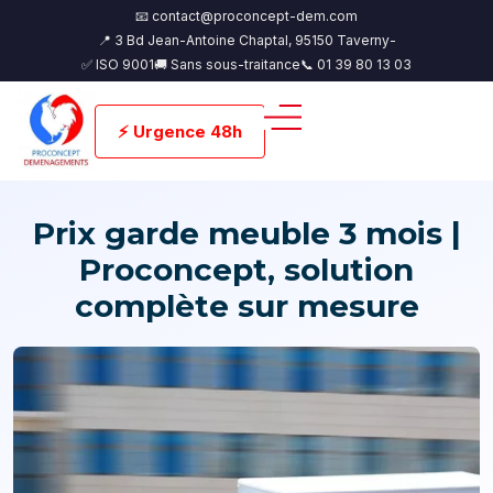
📧 contact@proconcept-dem.com
📍 3 Bd Jean-Antoine Chaptal, 95150 Taverny-
✅ ISO 9001
🚚 Sans sous-traitance
📞 01 39 80 13 03
⚡ Urgence 48h
Prix garde meuble 3 mois |
Proconcept, solution
complète sur mesure