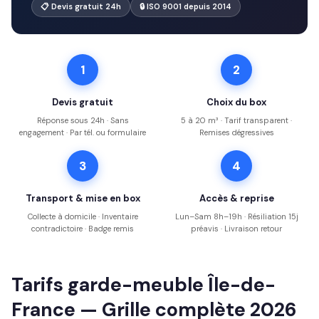
📋 Devis gratuit 24h
🔒 ISO 9001 depuis 2014
1
2
Devis gratuit
Choix du box
Réponse sous 24h · Sans
5 à 20 m³ · Tarif transparent ·
engagement · Par tél. ou formulaire
Remises dégressives
3
4
Transport & mise en box
Accès & reprise
Collecte à domicile · Inventaire
Lun–Sam 8h–19h · Résiliation 15j
contradictoire · Badge remis
préavis · Livraison retour
Tarifs garde-meuble Île-de-
France — Grille complète 2026