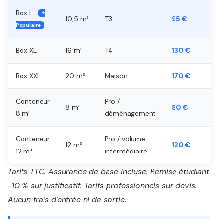
Box L
⭐
10,5 m³
T3
95 €
Populaire
Box XL
16 m³
T4
130 €
Box XXL
20 m³
Maison
170 €
Conteneur
Pro /
8 m³
80 €
8 m³
déménagement
Conteneur
Pro / volume
12 m³
120 €
12 m³
intermédiaire
Tarifs TTC. Assurance de base incluse. Remise étudiant
-10 % sur justificatif. Tarifs professionnels sur devis.
Aucun frais d'entrée ni de sortie.