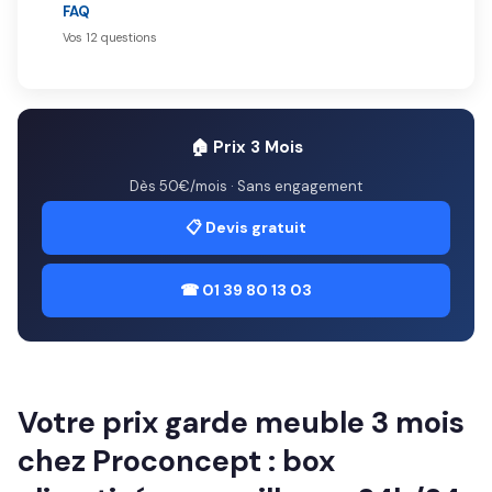
FAQ
Vos 12 questions
🏠 Prix 3 Mois
Dès 50€/mois · Sans engagement
📋 Devis gratuit
☎ 01 39 80 13 03
Votre prix garde meuble 3 mois
chez Proconcept : box