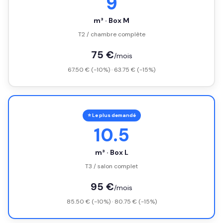
9
m³ · Box M
T2 / chambre complète
75 €
/mois
67.50 € (-10%) · 63.75 € (-15%)
⭐ Le plus demandé
10.5
m³ · Box L
T3 / salon complet
95 €
/mois
85.50 € (-10%) · 80.75 € (-15%)