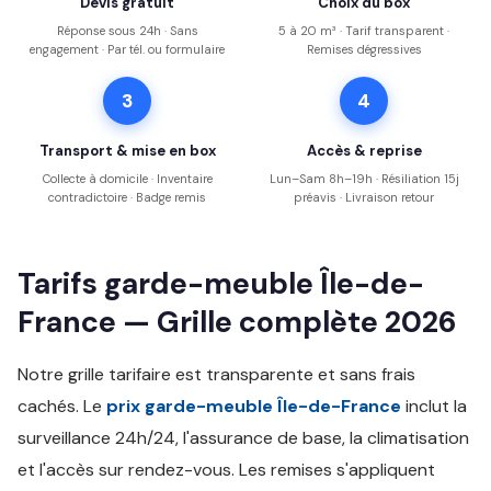
Devis gratuit
Choix du box
Réponse sous 24h · Sans
5 à 20 m³ · Tarif transparent ·
engagement · Par tél. ou formulaire
Remises dégressives
3
4
Transport & mise en box
Accès & reprise
Collecte à domicile · Inventaire
Lun–Sam 8h–19h · Résiliation 15j
contradictoire · Badge remis
préavis · Livraison retour
Tarifs garde-meuble Île-de-
France — Grille complète 2026
Notre grille tarifaire est transparente et sans frais
cachés. Le
prix garde-meuble Île-de-France
inclut la
surveillance 24h/24, l'assurance de base, la climatisation
et l'accès sur rendez-vous. Les remises s'appliquent