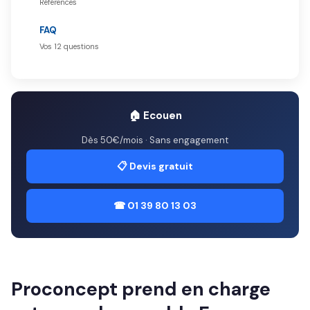
Références
FAQ
Vos 12 questions
🏠 Ecouen
Dès 50€/mois · Sans engagement
📋 Devis gratuit
☎ 01 39 80 13 03
Proconcept prend en charge