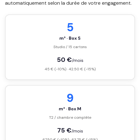
automatiquement selon la durée de votre engagement.
5
m³ · Box S
Studio / 15 cartons
50 €
/mois
45 € (-10%) · 42.50 € (-15%)
9
m³ · Box M
T2 / chambre complète
75 €
/mois
67.50 € (-10%) · 63.75 € (-15%)