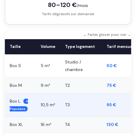
80–120 €
/mois
Tarifs dégressifs sur demande
← Faites glisser pour voir →
Taille
Volume
Type logement
Tarif mensuel
Studio /
Box S
5 m³
50 €
chambre
Box M
9 m³
T2
75 €
Box L
⭐
10,5 m³
T3
95 €
Populaire
Box XL
16 m³
T4
130 €