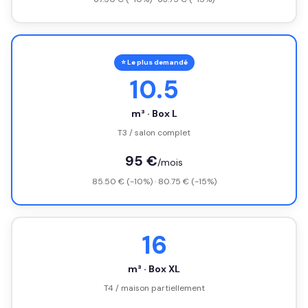
⭐ Le plus demandé
10.5
m³ · Box L
T3 / salon complet
95 €
/mois
85.50 € (-10%) · 80.75 € (-15%)
16
m³ · Box XL
T4 / maison partiellement