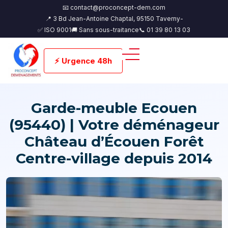
📧 contact@proconcept-dem.com
📍 3 Bd Jean-Antoine Chaptal, 95150 Taverny-
✅ ISO 9001
🚚 Sans sous-traitance
📞 01 39 80 13 03
⚡ Urgence 48h
Garde-meuble Ecouen
(95440) | Votre déménageur
Château d’Écouen Forêt
Centre-village depuis 2014