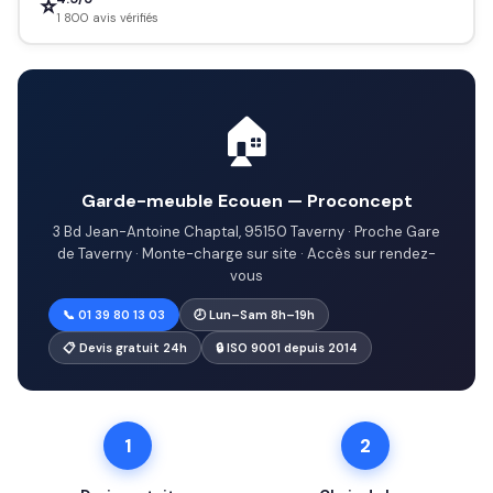
⭐
1 800 avis vérifiés
🏠
Garde-meuble Ecouen — Proconcept
3 Bd Jean-Antoine Chaptal, 95150 Taverny · Proche Gare
de Taverny · Monte-charge sur site · Accès sur rendez-
vous
📞 01 39 80 13 03
🕗 Lun–Sam 8h–19h
📋 Devis gratuit 24h
🔒 ISO 9001 depuis 2014
1
2