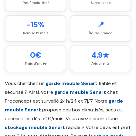
Dès / mois · 5m³
Surveillance
-15%
📍
Remise 12 mois
Île-de-France
0€
4.9★
Frais d'entrée
Avis clients
Vous cherchez un
garde meuble Senart
fiable et
sécurisé ? Ainsi, votre
garde meuble Senart
chez
Proconcept est surveillé 24h/24 et 7j/7. Notre
garde
meuble Senart
propose des box climatisés, secs et
accessibles dès 50€/mois. Vous avez besoin d'une
stockage meuble Senart
rapide ? Votre devis est prêt