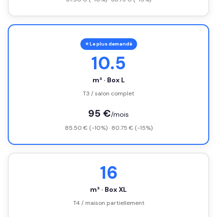
⭐ Le plus demandé
10.5
m³ · Box L
T3 / salon complet
95 €
/mois
85.50 € (-10%) · 80.75 € (-15%)
16
m³ · Box XL
T4 / maison partiellement