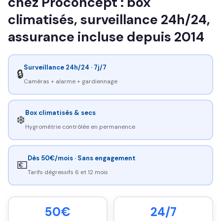
chez Proconcept : box
climatisés, surveillance 24h/24,
assurance incluse depuis 2014
Surveillance 24h/24 · 7j/7
🔒
Caméras + alarme + gardiennage
Box climatisés & secs
❄️
Hygrométrie contrôlée en permanence
Dès 50€/mois · Sans engagement
💶
Tarifs dégressifs 6 et 12 mois
50€
24/7