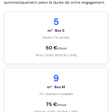
automatiquement selon la durée de votre engagement.
5
m³ · Box S
Studio / 15 cartons
50 €
/mois
45 € (-10%) · 42.50 € (-15%)
9
m³ · Box M
T2 / chambre complète
75 €
/mois
67.50 € (-10%) · 63.75 € (-15%)