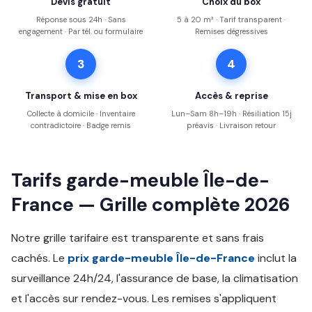
Devis gratuit
Choix du box
Réponse sous 24h · Sans
5 à 20 m³ · Tarif transparent ·
engagement · Par tél. ou formulaire
Remises dégressives
3
4
Transport & mise en box
Accès & reprise
Collecte à domicile · Inventaire
Lun–Sam 8h–19h · Résiliation 15j
contradictoire · Badge remis
préavis · Livraison retour
Tarifs garde-meuble Île-de-
France — Grille complète 2026
Notre grille tarifaire est transparente et sans frais
cachés. Le
prix garde-meuble Île-de-France
inclut la
surveillance 24h/24, l'assurance de base, la climatisation
et l'accès sur rendez-vous. Les remises s'appliquent