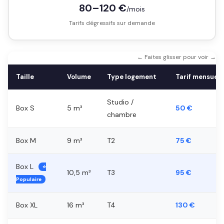
80–120 €
/mois
Tarifs dégressifs sur demande
← Faites glisser pour voir →
Taille
Volume
Type logement
Tarif mensuel
Studio /
Box S
5 m³
50 €
chambre
Box M
9 m³
T2
75 €
Box L
⭐
10,5 m³
T3
95 €
Populaire
Box XL
16 m³
T4
130 €