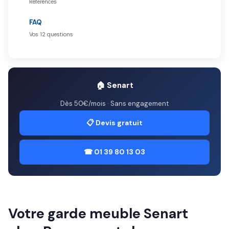
Références
FAQ
Vos 12 questions
🏠 Senart
Dès 50€/mois · Sans engagement
📋 Devis gratuit
☎ 01 39 80 13 03
Votre garde meuble Senart