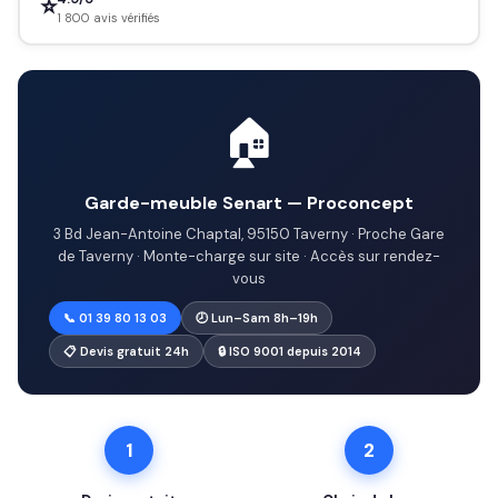
⭐
1 800 avis vérifiés
🏠
Garde-meuble Senart — Proconcept
3 Bd Jean-Antoine Chaptal, 95150 Taverny · Proche Gare
de Taverny · Monte-charge sur site · Accès sur rendez-
vous
📞 01 39 80 13 03
🕗 Lun–Sam 8h–19h
📋 Devis gratuit 24h
🔒 ISO 9001 depuis 2014
1
2