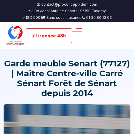
📧 contact@proconcept-dem.com
📍 3 Bd Jean-Antoine Chaptal, 95150 Taverny-
✅ ISO 9001
🚚 Sans sous-traitance
📞 01 39 80 13 03
⚡ Urgence 48h
Garde meuble Senart (77127)
| Maître Centre-ville Carré
Sénart Forêt de Sénart
depuis 2014