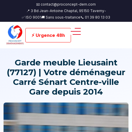
📧 contact@proconcept-dem.com
📍 3 Bd Jean-Antoine Chaptal, 95150 Taverny-
✅ ISO 9001
🚚 Sans sous-traitance
📞 01 39 80 13 03
⚡ Urgence 48h
Garde meuble Lieusaint
(77127) | Votre déménageur
Carré Sénart Centre-ville
Gare depuis 2014