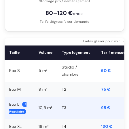
Stockage pro / déménagement
80–120 €
/mois
Tarifs dégressifs sur demande
← Faites glisser pour voir →
Taille
Volume
Type logement
Tarif mensuel
Studio /
Box S
5 m³
50 €
chambre
Box M
9 m³
T2
75 €
Box L
⭐
10,5 m³
T3
95 €
Populaire
Box XL
16 m³
T4
130 €