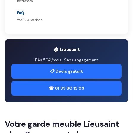
Références
FAQ
Vos 12 questions
🏠 Lieusaint
Dès 50€/mois · Sans engagement
📋 Devis gratuit
☎ 01 39 80 13 03
Votre garde meuble Lieusaint