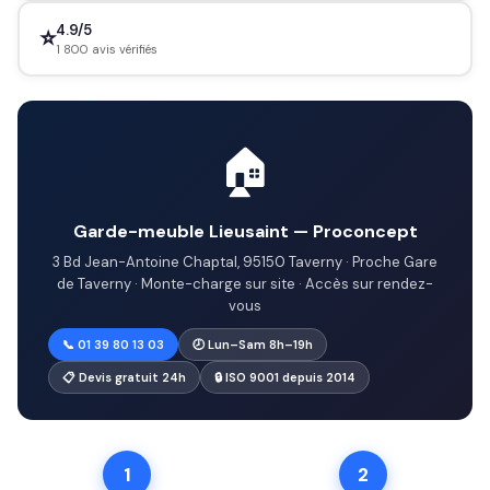
4.9/5
⭐
1 800 avis vérifiés
🏠
Garde-meuble Lieusaint — Proconcept
3 Bd Jean-Antoine Chaptal, 95150 Taverny · Proche Gare
de Taverny · Monte-charge sur site · Accès sur rendez-
vous
📞 01 39 80 13 03
🕗 Lun–Sam 8h–19h
📋 Devis gratuit 24h
🔒 ISO 9001 depuis 2014
1
2