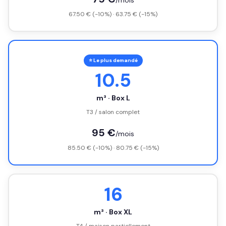
/mois
67.50 € (-10%) · 63.75 € (-15%)
⭐ Le plus demandé
10.5
m³ · Box L
T3 / salon complet
95 €
/mois
85.50 € (-10%) · 80.75 € (-15%)
16
m³ · Box XL