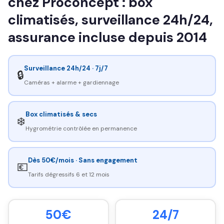
chez Proconcept : box
climatisés, surveillance 24h/24,
assurance incluse depuis 2014
Surveillance 24h/24 · 7j/7
🔒
Caméras + alarme + gardiennage
Box climatisés & secs
❄️
Hygrométrie contrôlée en permanence
Dès 50€/mois · Sans engagement
💶
Tarifs dégressifs 6 et 12 mois
50€
24/7