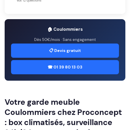
Vos 12 questions
🏠 Coulommiers
Dès 50€/mois · Sans engagement
📋 Devis gratuit
☎ 01 39 80 13 03
Votre garde meuble
Coulommiers chez Proconcept
: box climatisés, surveillance