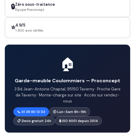
Zéro sous-traitance
🔒
Équipe Proconcept
4.9/5
⭐
1 800 avis vérifiés
🏠
Garde-meuble Coulommiers — Proconcept
3 Bd Jean-Antoine Chaptal, 95150 Taverny · Proche Gare
de Taverny · Monte-charge sur site · Accès sur rendez-
vous
📞 01 39 80 13 03
🕗 Lun–Sam 8h–19h
📋 Devis gratuit 24h
🔒 ISO 9001 depuis 2014