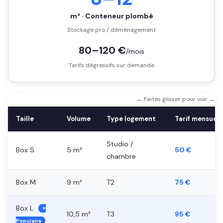
m³ · Conteneur plombé
Stockage pro / déménagement
80–120 €
/mois
Tarifs dégressifs sur demande
← Faites glisser pour voir →
Taille
Volume
Type logement
Tarif mensuel
Studio /
Box S
5 m³
50 €
chambre
Box M
9 m³
T2
75 €
Box L
⭐
10,5 m³
T3
95 €
Populaire