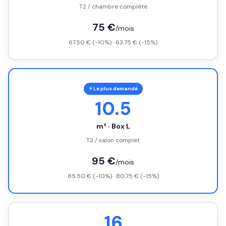
T2 / chambre complète
75 €
/mois
67.50 € (-10%) · 63.75 € (-15%)
⭐ Le plus demandé
10.5
m³ · Box L
T3 / salon complet
95 €
/mois
85.50 € (-10%) · 80.75 € (-15%)
16