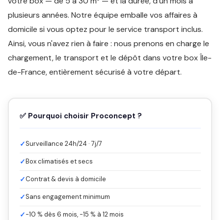
votre box — de 5 à 30 m³ — et la durée, d'un mois à
plusieurs années. Notre équipe emballe vos affaires à
domicile si vous optez pour le service transport inclus.
Ainsi, vous n'avez rien à faire : nous prenons en charge le
chargement, le transport et le dépôt dans votre box Île-
de-France, entièrement sécurisé à votre départ.
✅ Pourquoi choisir Proconcept ?
✓
Surveillance 24h/24 · 7j/7
✓
Box climatisés et secs
✓
Contrat & devis à domicile
✓
Sans engagement minimum
✓
-10 % dès 6 mois, -15 % à 12 mois