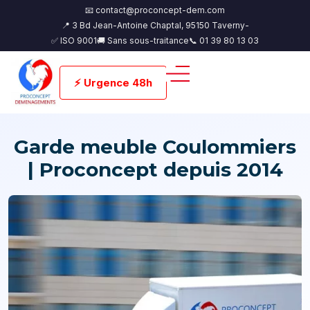
📧 contact@proconcept-dem.com
📍 3 Bd Jean-Antoine Chaptal, 95150 Taverny-
✅ ISO 9001
🚚 Sans sous-traitance
📞 01 39 80 13 03
⚡ Urgence 48h
Garde meuble Coulommiers
| Proconcept depuis 2014