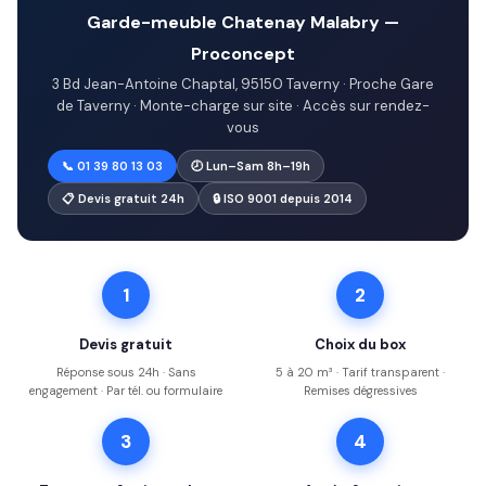
Garde-meuble Chatenay Malabry —
Proconcept
3 Bd Jean-Antoine Chaptal, 95150 Taverny · Proche Gare
de Taverny · Monte-charge sur site · Accès sur rendez-
vous
📞 01 39 80 13 03
🕗 Lun–Sam 8h–19h
📋 Devis gratuit 24h
🔒 ISO 9001 depuis 2014
1
2
Devis gratuit
Choix du box
Réponse sous 24h · Sans
5 à 20 m³ · Tarif transparent ·
engagement · Par tél. ou formulaire
Remises dégressives
3
4