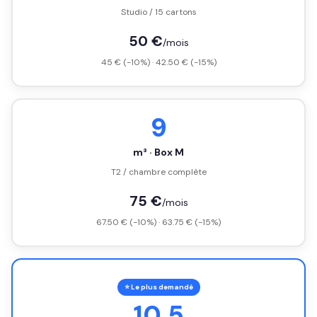
Studio / 15 cartons
50 €
/mois
45 € (-10%) · 42.50 € (-15%)
9
m³ · Box M
T2 / chambre complète
75 €
/mois
67.50 € (-10%) · 63.75 € (-15%)
⭐ Le plus demandé
10.5