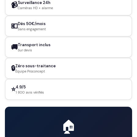
Surveillance 24h
📹
Caméras HD + alarme
Dès 50€/mois
💶
Sans engagement
Transport inclus
🚚
Sur devis
Zéro sous-traitance
🔒
Équipe Proconcept
4.9/5
⭐
1 800 avis vérifiés
🏠