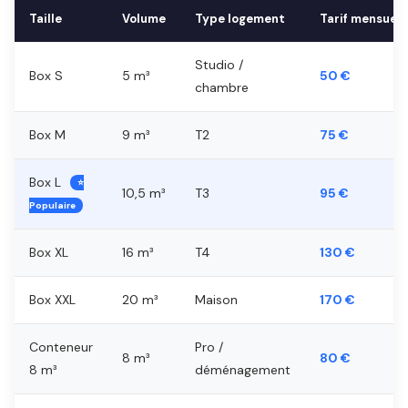
Taille
Volume
Type logement
Tarif mensuel
Studio /
Box S
5 m³
50 €
chambre
Box M
9 m³
T2
75 €
Box L
⭐
10,5 m³
T3
95 €
Populaire
Box XL
16 m³
T4
130 €
Box XXL
20 m³
Maison
170 €
Conteneur
Pro /
8 m³
80 €
8 m³
déménagement