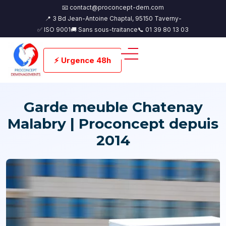
📧 contact@proconcept-dem.com
📍 3 Bd Jean-Antoine Chaptal, 95150 Taverny-
✅ ISO 9001
🚚 Sans sous-traitance
📞 01 39 80 13 03
⚡ Urgence 48h
Garde meuble Chatenay
Malabry | Proconcept depuis
2014