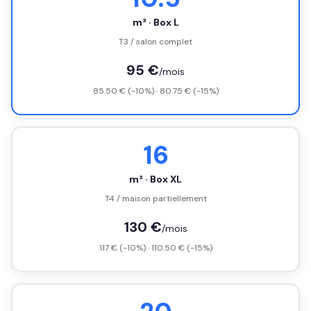
m³ · Box L
T3 / salon complet
95 €
/mois
85.50 € (-10%) · 80.75 € (-15%)
16
m³ · Box XL
T4 / maison partiellement
130 €
/mois
117 € (-10%) · 110.50 € (-15%)