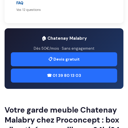
FAQ
Vos 12 questions
🏠 Chatenay Malabry
Dès 50€/mois · Sans engagement
📋 Devis gratuit
☎ 01 39 80 13 03
Votre garde meuble Chatenay
Malabry chez Proconcept : box