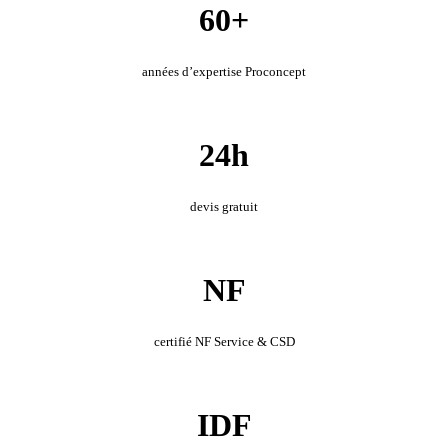
60+
années d’expertise Proconcept
24h
devis gratuit
NF
certifié NF Service & CSD
IDF