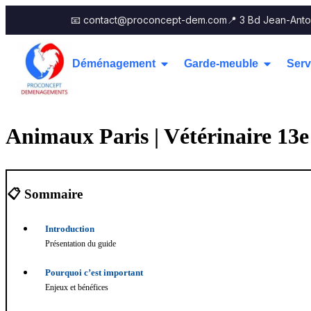
📧 contact@proconcept-dem.com
📍 3 Bd Jean-Anto
Déménagement
Garde-meuble
Serv
Animaux Paris | Vétérinaire 13e
📋 Sommaire
Introduction
Présentation du guide
Pourquoi c’est important
Enjeux et bénéfices