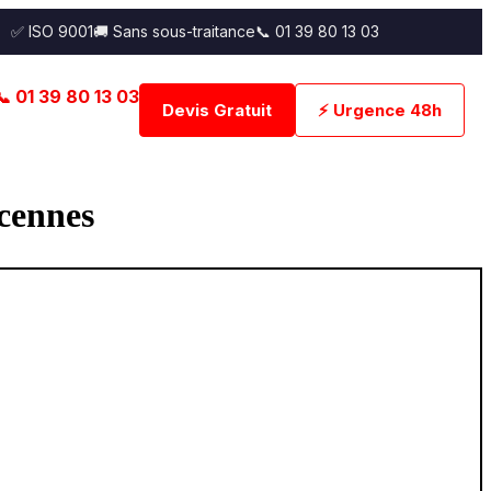
✅ ISO 9001
🚚 Sans sous-traitance
📞 01 39 80 13 03
📞 01 39 80 13 03
Devis Gratuit
⚡ Urgence 48h
ncennes