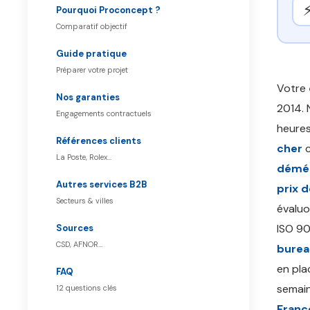
Pourquoi Proconcept ?
Comparatif objectif
Guide pratique
Préparer votre projet
Votre
Nos garanties
2014. 
Engagements contractuels
heures
Références clients
cher
c
La Poste, Rolex…
démén
Autres services B2B
prix 
Secteurs & villes
évaluo
ISO 90
Sources
CSD, AFNOR…
burea
en pla
FAQ
semain
12 questions clés
Franc