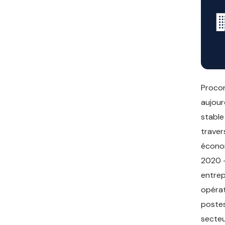
Procon
aujour
stable
traver
économ
2020 —
entrep
opérat
postes
secteu