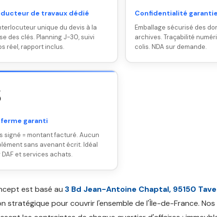
ducteur de travaux dédié
Confidentialité garanti
nterlocuteur unique du devis à la
Emballage sécurisé des do
se des clés. Planning J-30, suivi
archives. Traçabilité numér
s réel, rapport inclus.
colis. NDA sur demande.

 ferme garanti
s signé = montant facturé. Aucun
lément sans avenant écrit. Idéal
 DAF et services achats.
ncept est basé au
3 Bd Jean-Antoine Chaptal, 95150 Tav
on stratégique pour couvrir l'ensemble de l'Île-de-France. Nos