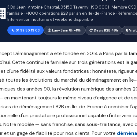
3 Bd Jean-Antoine Chaptal, 95150 Taverny · ISO 9001 · Membre CSD 
🏢
familiale · +1000 opérations B2B par an en Île-de-France · Références 
Intervention nocturne et weekend disponible
📞 01 39 80 13 03
🕗 Lun–Sam 8h–19h
📋 Devis B2B 48h
🔒 Vis
cept Déménagement a été fondée en 2014 à Paris par la famill
d'hui. Cette continuité familiale sur trois générations est la g
 et d'une fidélité aux valeurs fondatrices : honnêteté, rigueur
sé toutes les évolutions du marché du déménagement en Île-d
iques des années 90, la révolution numérique des années 20
 en maintenant toujours le même niveau d'exigence et de serv
rises de déménagement B2B en Île-de-France à combiner l'agil
ionnelle d'un prestataire professionnel capable d'intervenir
. Notre modèle — sans franchise, sans sous-traitance, avec 
r et un gage de fiabilité pour nos clients. Pour votre
déména