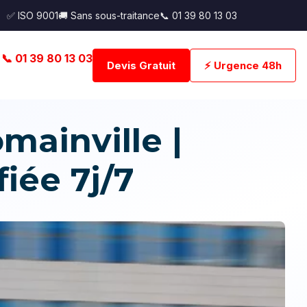
✅ ISO 9001
🚚 Sans sous-traitance
📞 01 39 80 13 03
📞 01 39 80 13 03
Devis Gratuit
⚡ Urgence 48h
ainville |
iée 7j/7