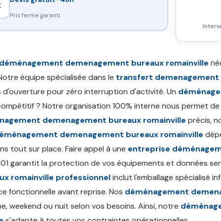
⚡
Prix ferme garanti
Interv
déménagement demenagement bureaux romainville
néc
Notre équipe spécialisée dans le
transfert demenagement b
 d'ouverture pour zéro interruption d'activité. Un
déménagem
ompétitif ? Notre organisation 100% interne nous permet de p
agement demenagement bureaux romainville
précis, n
déménagement demenagement bureaux romainville
dépe
ns tout sur place. Faire appel à une
entreprise déménagem
01 garantit la protection de vos équipements et données sen
ux romainville professionnel
inclut l'emballage spécialisé 
ce fonctionnelle avant reprise. Nos
déménagement demenage
e, weekend ou nuit selon vos besoins. Ainsi, notre
déménage
e
s'adapte à toutes vos contraintes opérationnelles.