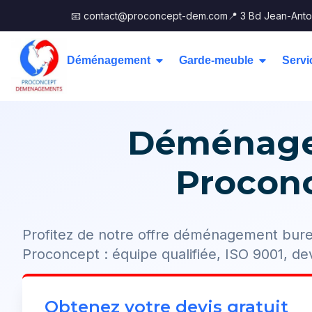
📧 contact@proconcept-dem.com
📍 3 Bd Jean-Anto
Déménagement
Garde-meuble
Servi
Déménagem
Proconc
Profitez de notre offre déménagement bure
Proconcept : équipe qualifiée, ISO 9001, dev
Obtenez votre devis gratuit