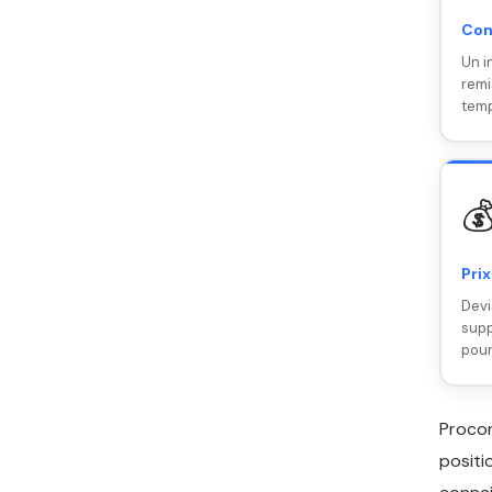
Con
Un i
remi
temp

Prix
Devi
supp
pour
Proco
positi