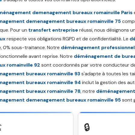
ménagement demenagement bureaux romainville Paris
e
agement demenagement bureaux romainville 75
compr
tique. Pour un
transfert entreprise
réussi, nous désignons u
ux
respecte vos obligations RGPD et de confidentialité. Le
d
, 0% sous-traitance. Notre
déménagement professionnel
fonctionnelle avant reprise. Notre
déménagement de bure
ux romainville 92
sont coordonnés par votre conducteur de
agement bureaux romainville 93
s'adapte à toutes les tai
agement bureaux romainville 94
inclut la gestion des aut
agement bureaux romainville 78
, notre
déménagement 
agement demenagement bureaux romainville 95
sont g
️
🔒