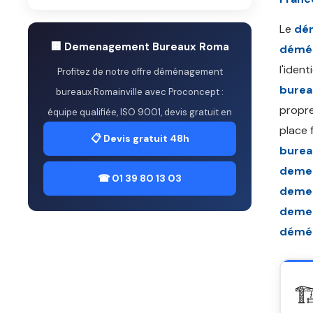
Le
dé
🏢 Demenagement Bureaux Roma
démén
l'iden
Profitez de notre offre déménagement
burea
bureaux Romainville avec Proconcept :
propre
équipe qualifiée, ISO 9001, devis gratuit en
place 
📋 Devis gratuit 48h
burea
demen
☎ 01 39 80 13 03
demen
demen
démén
🏗