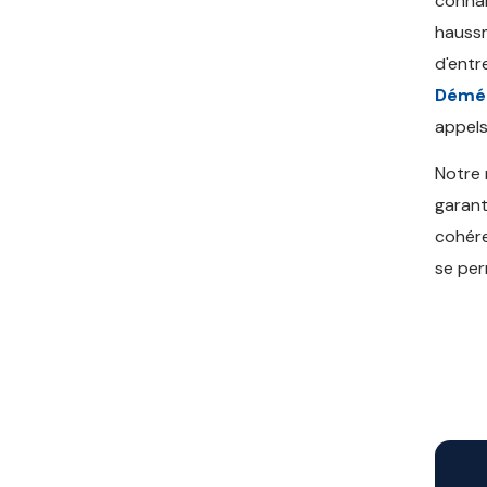
connai
haussm
d'entr
Démé
appels
Notre
garant
cohére
se per