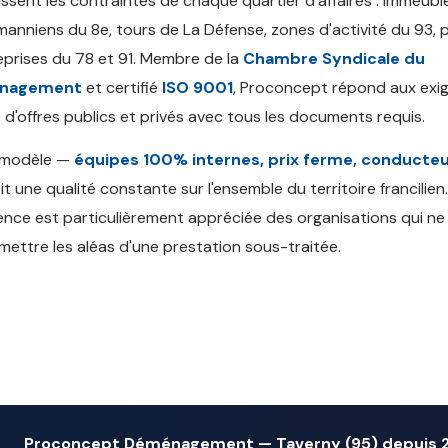
ssent les contraintes de chaque quartier d'affaires : immeubl
anniens du 8e, tours de La Défense, zones d'activité du 93, 
eprises du 78 et 91. Membre de la
Chambre Syndicale du
nagement
et certifié
ISO 9001
, Proconcept répond aux exi
 d'offres publics et privés avec tous les documents requis.
 modèle —
équipes 100% internes, prix ferme, conducteu
it une qualité constante sur l'ensemble du territoire francilien
nce est particulièrement appréciée des organisations qui n
mettre les aléas d'une prestation sous-traitée.
Proconcept Déménagement — Taverny (95) depuis 