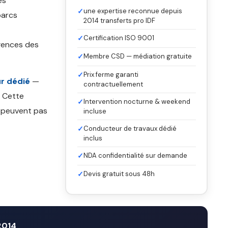
es
✓
une expertise reconnue depuis
parcs
2014 transferts pro IDF
✓
Certification ISO 9001
gences des
✓
Membre CSD — médiation gratuite
✓
Prix ferme garanti
r dédié
—
contractuellement
. Cette
✓
Intervention nocturne & weekend
e peuvent pas
incluse
✓
Conducteur de travaux dédié
inclus
✓
NDA confidentialité sur demande
✓
Devis gratuit sous 48h
2014