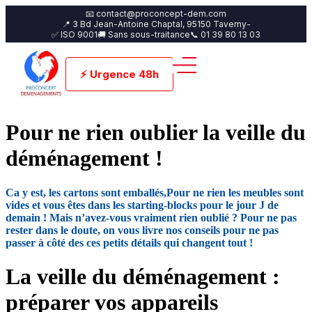
📧 contact@proconcept-dem.com
📍 3 Bd Jean-Antoine Chaptal, 95150 Taverny-
✅ ISO 9001
🚚 Sans sous-traitance
📞 01 39 80 13 03
⚡ Urgence 48h
Pour ne rien oublier la veille du
déménagement !
Ca y est, les cartons sont emballés,Pour ne rien les meubles sont
vides et vous êtes dans les starting-blocks pour le jour J de
demain ! Mais n’avez-vous vraiment rien oublié ? Pour ne pas
rester dans le doute, on vous livre nos conseils pour ne pas
passer à côté des ces petits détails qui changent tout !
La veille du déménagement :
préparer vos appareils