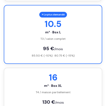
⭐ Le plus demandé
10.5
m³ · Box L
T3 / salon complet
95 €
/mois
85.50 € (-10%) · 80.75 € (-15%)
16
m³ · Box XL
T4 / maison partiellement
130 €
/mois