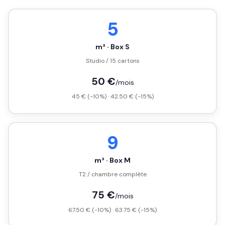
5
m³ · Box S
Studio / 15 cartons
50 €
/mois
45 € (-10%) · 42.50 € (-15%)
9
m³ · Box M
T2 / chambre complète
75 €
/mois
67.50 € (-10%) · 63.75 € (-15%)