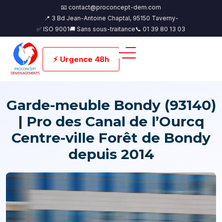
📧 contact@proconcept-dem.com
📍 3 Bd Jean-Antoine Chaptal, 95150 Taverny-
✅ ISO 9001
🚚 Sans sous-traitance
📞 01 39 80 13 03
⚡ Urgence 48h
Garde-meuble Bondy (93140)
| Pro des Canal de l’Ourcq
Centre-ville Forêt de Bondy
depuis 2014