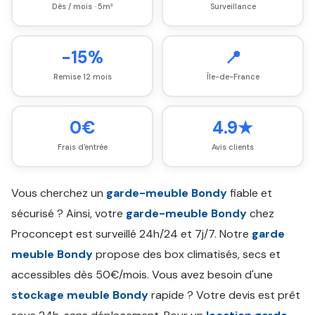
Dès / mois · 5m³
Surveillance
-15%
📍
Remise 12 mois
Île-de-France
0€
4.9★
Frais d'entrée
Avis clients
Vous cherchez un
garde-meuble Bondy
fiable et
sécurisé ? Ainsi, votre
garde-meuble Bondy
chez
Proconcept est surveillé 24h/24 et 7j/7. Notre
garde
meuble Bondy
propose des box climatisés, secs et
accessibles dès 50€/mois. Vous avez besoin d'une
stockage meuble Bondy
rapide ? Votre devis est prêt