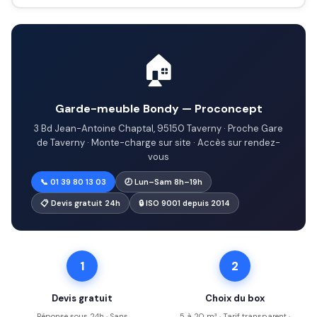
🏠
Garde-meuble Bondy — Proconcept
3 Bd Jean-Antoine Chaptal, 95150 Taverny · Proche Gare
de Taverny · Monte-charge sur site · Accès sur rendez-
vous
📞 01 39 80 13 03
🕗 Lun–Sam 8h–19h
📋 Devis gratuit 24h
🔒 ISO 9001 depuis 2014
1
2
Devis gratuit
Choix du box
Réponse sous 24h · Sans
5 à 20 m³ · Tarif transparent ·