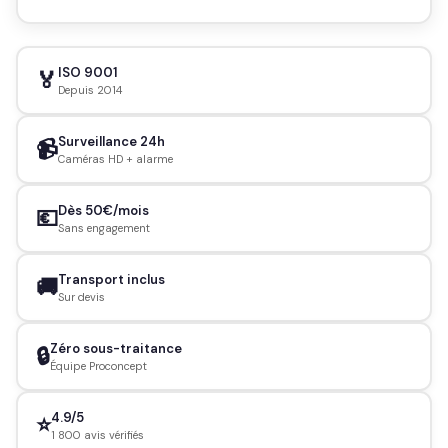
ISO 9001
🏅
Depuis 2014
Surveillance 24h
📹
Caméras HD + alarme
Dès 50€/mois
💶
Sans engagement
Transport inclus
🚚
Sur devis
Zéro sous-traitance
🔒
Équipe Proconcept
4.9/5
⭐
1 800 avis vérifiés