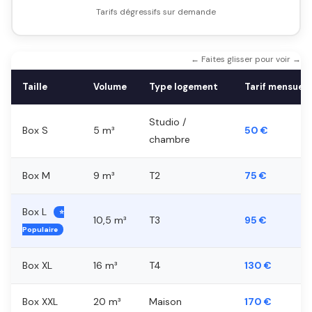
Tarifs dégressifs sur demande
← Faites glisser pour voir →
Taille
Volume
Type logement
Tarif mensuel
Studio /
Box S
5 m³
50 €
chambre
Box M
9 m³
T2
75 €
Box L
⭐
10,5 m³
T3
95 €
Populaire
Box XL
16 m³
T4
130 €
Box XXL
20 m³
Maison
170 €