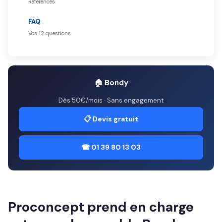
Références
FAQ
Vos 12 questions
🏠 Bondy
Dès 50€/mois · Sans engagement
📋 Devis gratuit
☎ 01 39 80 13 03
Proconcept prend en charge