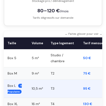
Stockage pro / déménagement
80–120 €
/mois
Tarifs dégressifs sur demande
← Faites glisser pour voir →
Taille
Volume
Type logement
Tarif mensuel
Studio /
Box S
5 m³
50 €
chambre
Box M
9 m³
T2
75 €
Box L
⭐
10,5 m³
T3
95 €
Populaire
Box XL
16 m³
T4
130 €