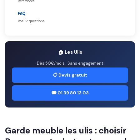
Références
FAQ
Vos 12 questions
🏠 Les Ulis
Dès 50€/mois · Sans engagement
📋 Devis gratuit
☎ 01 39 80 13 03
Garde meuble les ulis : choisir