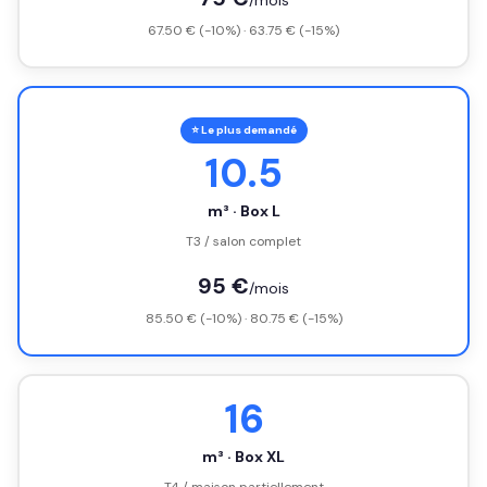
/mois
67.50 € (-10%) · 63.75 € (-15%)
⭐ Le plus demandé
10.5
m³ · Box L
T3 / salon complet
95 €
/mois
85.50 € (-10%) · 80.75 € (-15%)
16
m³ · Box XL