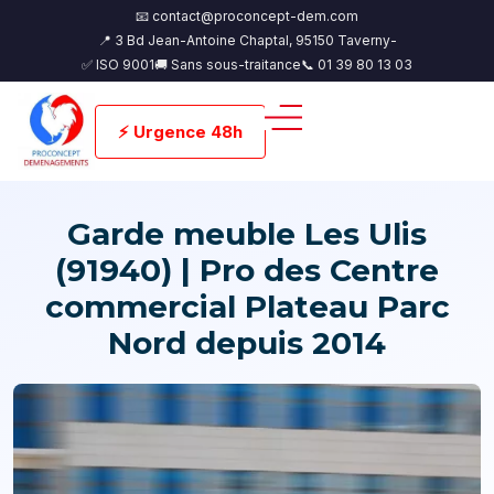
📧 contact@proconcept-dem.com
📍 3 Bd Jean-Antoine Chaptal, 95150 Taverny-
✅ ISO 9001
🚚 Sans sous-traitance
📞 01 39 80 13 03
⚡ Urgence 48h
Garde meuble Les Ulis
(91940) | Pro des Centre
commercial Plateau Parc
Nord depuis 2014