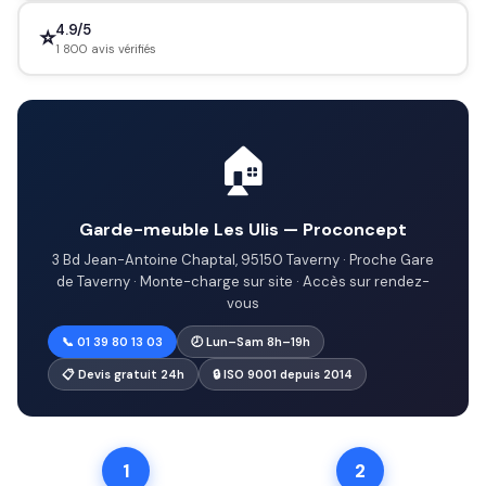
4.9/5
⭐
1 800 avis vérifiés
🏠
Garde-meuble Les Ulis — Proconcept
3 Bd Jean-Antoine Chaptal, 95150 Taverny · Proche Gare
de Taverny · Monte-charge sur site · Accès sur rendez-
vous
📞 01 39 80 13 03
🕗 Lun–Sam 8h–19h
📋 Devis gratuit 24h
🔒 ISO 9001 depuis 2014
1
2