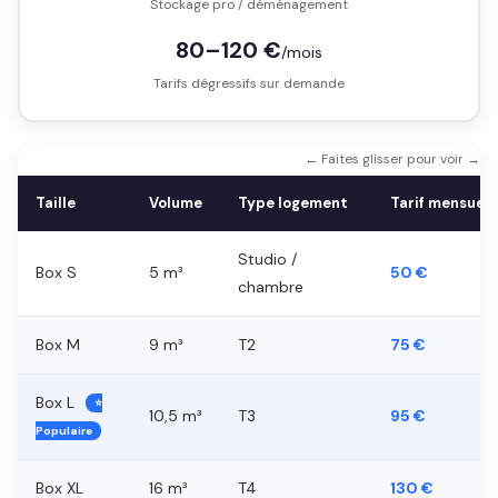
Stockage pro / déménagement
80–120 €
/mois
Tarifs dégressifs sur demande
← Faites glisser pour voir →
Taille
Volume
Type logement
Tarif mensuel
Studio /
Box S
5 m³
50 €
chambre
Box M
9 m³
T2
75 €
Box L
⭐
10,5 m³
T3
95 €
Populaire
Box XL
16 m³
T4
130 €