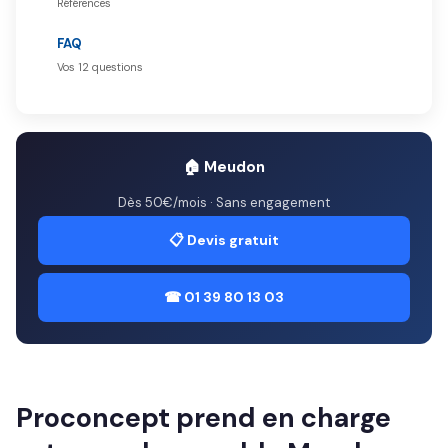
Références
FAQ
Vos 12 questions
🏠 Meudon
Dès 50€/mois · Sans engagement
📋 Devis gratuit
☎ 01 39 80 13 03
Proconcept prend en charge