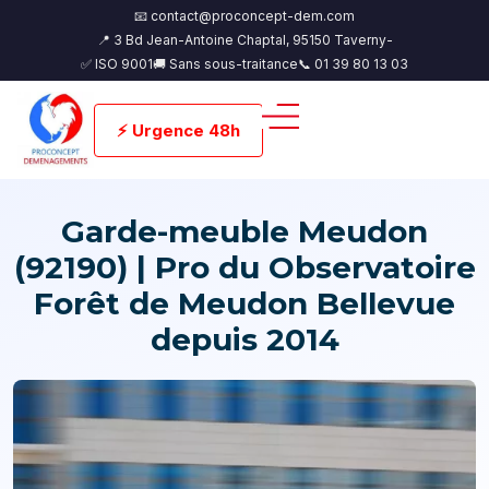
📧 contact@proconcept-dem.com
📍 3 Bd Jean-Antoine Chaptal, 95150 Taverny-
✅ ISO 9001
🚚 Sans sous-traitance
📞 01 39 80 13 03
⚡ Urgence 48h
Garde-meuble Meudon
(92190) | Pro du Observatoire
Forêt de Meudon Bellevue
depuis 2014