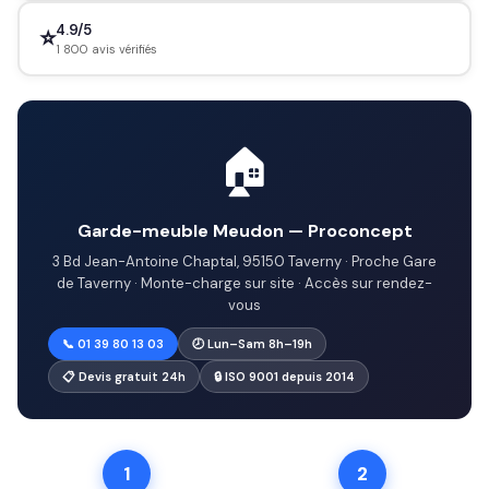
4.9/5
⭐
1 800 avis vérifiés
🏠
Garde-meuble Meudon — Proconcept
3 Bd Jean-Antoine Chaptal, 95150 Taverny · Proche Gare
de Taverny · Monte-charge sur site · Accès sur rendez-
vous
📞 01 39 80 13 03
🕗 Lun–Sam 8h–19h
📋 Devis gratuit 24h
🔒 ISO 9001 depuis 2014
1
2