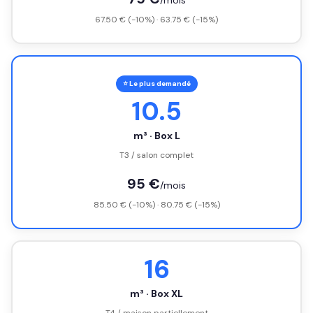
/mois
67.50 € (-10%) · 63.75 € (-15%)
⭐ Le plus demandé
10.5
m³ · Box L
T3 / salon complet
95 €
/mois
85.50 € (-10%) · 80.75 € (-15%)
16
m³ · Box XL