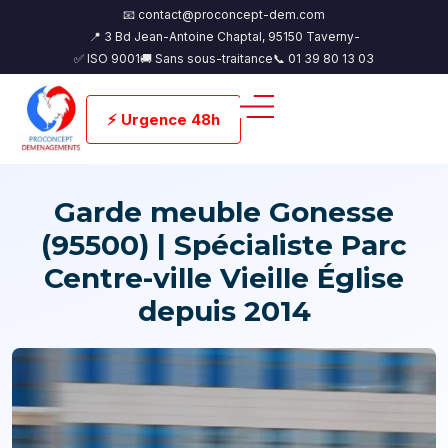
📧 contact@proconcept-dem.com
📍 3 Bd Jean-Antoine Chaptal, 95150 Taverny-
✅ ISO 9001
🚚 Sans sous-traitance
📞 01 39 80 13 03
⚡ Urgence 48h
Garde meuble Gonesse
(95500) | Spécialiste Parc
Centre-ville Vieille Église
depuis 2014