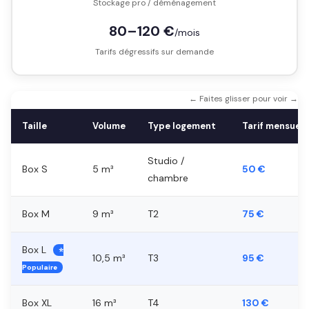
Stockage pro / déménagement
80–120 €
/mois
Tarifs dégressifs sur demande
← Faites glisser pour voir →
Taille
Volume
Type logement
Tarif mensuel
Studio /
Box S
5 m³
50 €
chambre
Box M
9 m³
T2
75 €
Box L
⭐
10,5 m³
T3
95 €
Populaire
Box XL
16 m³
T4
130 €