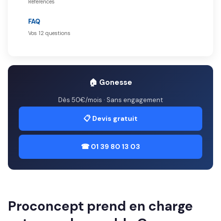
Références
FAQ
Vos 12 questions
🏠 Gonesse
Dès 50€/mois · Sans engagement
📋 Devis gratuit
☎ 01 39 80 13 03
Proconcept prend en charge