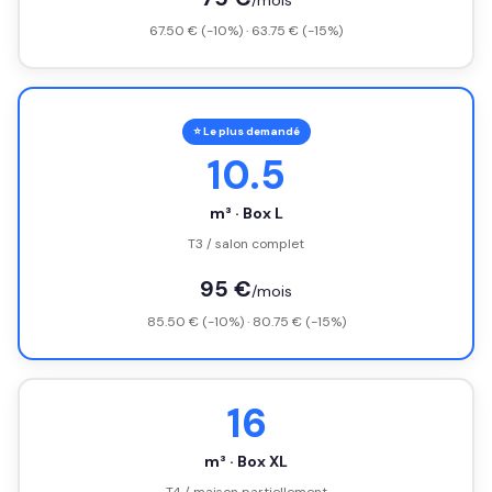
/mois
67.50 € (-10%) · 63.75 € (-15%)
⭐ Le plus demandé
10.5
m³ · Box L
T3 / salon complet
95 €
/mois
85.50 € (-10%) · 80.75 € (-15%)
16
m³ · Box XL