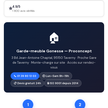
4.9/5
⭐
1 800 avis vérifiés
🏠
Garde-meuble Gonesse — Proconcept
3 Bd Jean-Antoine Chaptal, 95150 Taverny · Proche Gare
de Taverny · Monte-charge sur site · Accès sur rendez-
vous
📞 01 39 80 13 03
🕗 Lun–Sam 8h–19h
📋 Devis gratuit 24h
🔒 ISO 9001 depuis 2014
1
2