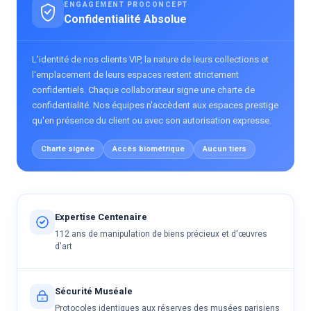
ENGAGEMENT PROCONCEPT
Confidentialité Absolue
L'identité de nos clients VIP, la nature de leurs collections et
l'emplacement de leurs espaces restent strictement
confidentiels. Chaque collaborateur signe une charte de
confidentialité. Nos équipes n'accèdent aux espaces prestige
qu'en présence du client ou avec son autorisation expresse.
Charte signée
Accès biométrique
Aucun tiers
Expertise Centenaire
112 ans de manipulation de biens précieux et d'œuvres
d'art
Sécurité Muséale
Protocoles identiques aux réserves des musées parisiens