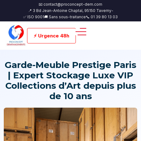
📧 contact@proconcept-dem.com
📍 3 Bd Jean-Antoine Chaptal, 95150 Taverny-
✅ ISO 9001
🚚 Sans sous-traitance
📞 01 39 80 13 03
⚡ Urgence 48h
Garde-Meuble Prestige Paris
| Expert Stockage Luxe VIP
Collections d’Art depuis plus
de 10 ans