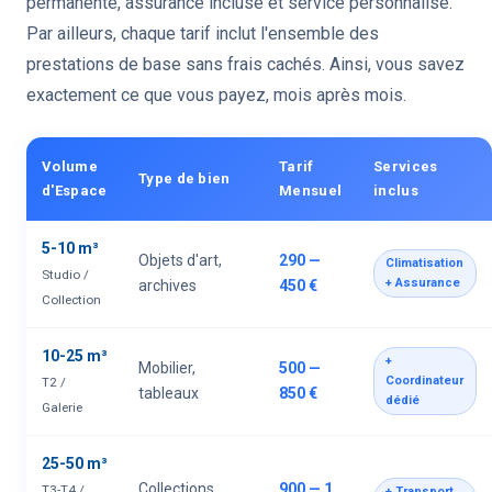
permanente, assurance incluse et service personnalisé.
Par ailleurs, chaque tarif inclut l'ensemble des
prestations de base sans frais cachés. Ainsi, vous savez
exactement ce que vous payez, mois après mois.
Volume
Tarif
Services
Type de bien
d'Espace
Mensuel
inclus
5-10 m³
Objets d'art,
290 —
Climatisation
Studio /
+ Assurance
archives
450 €
Collection
10-25 m³
+
Mobilier,
500 —
Coordinateur
T2 /
tableaux
850 €
dédié
Galerie
25-50 m³
Collections
900 — 1
T3-T4 /
+ Transport