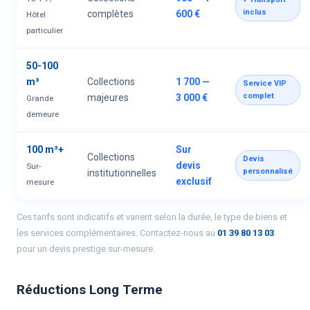
inclus
complètes
600 €
Hôtel
particulier
50-100
m³
Collections
1 700 —
Service VIP
complet
majeures
3 000 €
Grande
demeure
100 m³+
Sur
Collections
Devis
devis
Sur-
personnalisé
institutionnelles
exclusif
mesure
Ces tarifs sont indicatifs et varient selon la durée, le type de biens et
les services complémentaires. Contactez-nous au
01 39 80 13 03
pour un devis prestige sur-mesure.
Réductions Long Terme