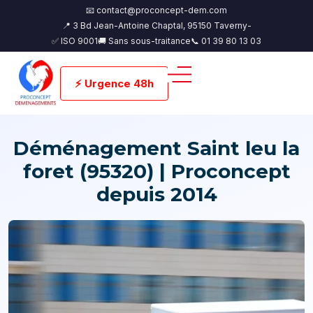
📧 contact@proconcept-dem.com
📍 3 Bd Jean-Antoine Chaptal, 95150 Taverny-
✅ ISO 9001
🚚 Sans sous-traitance
📞 01 39 80 13 03
⚡ Urgence 48h
Déménagement Saint leu la
foret (95320) | Proconcept
depuis 2014