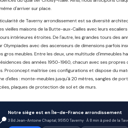
sidences du quartier Choisy-Italie. Ainsi, nous anticipons cha
même d'arriver sur place.
ticularité de Taverny arrondissement est sa diversité architec
les vieilles maisons de la Butte-aux-Cailles avec leurs escaliers
cours intérieures étroites. De l'autre, les grandes tours des a
r Olympiades avec des ascenseurs de dimensions parfois ins
es gros meubles. Entre les deux, une multitude d'immeubles 
résidences des années 1950-1960, chacun avec ses propres 
s. Proconcept maîtrise ces configurations et dispose du mat
e d'elles : monte-meubles jusqu'à 20 mètres, sangles de por
cées, plaques de protection de sol et de murs.
Notre siège est en Île-de-France arrondissement
📍
3 Bd Jean-Antoine Chaptal, 95150 Taverny · À 8 min à pied de la Tave