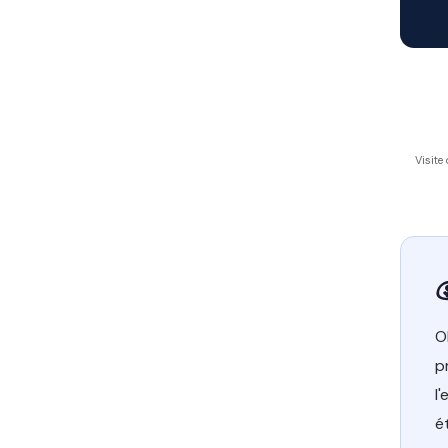
Visite
O
p
l
é