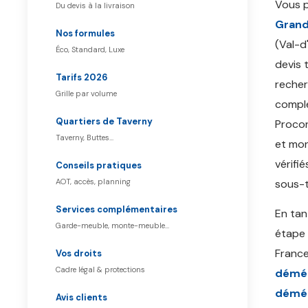
Vous 
Du devis à la livraison
Gran
Nos formules
(Val-d
Éco, Standard, Luxe
devis 
Tarifs 2026
reche
Grille par volume
compl
Quartiers de Taverny
Proco
Taverny, Buttes…
et mon
vérifi
Conseils pratiques
AOT, accès, planning
sous-t
Services complémentaires
En ta
Garde-meuble, monte-meuble…
étape
France
Vos droits
Cadre légal & protections
démén
démén
Avis clients