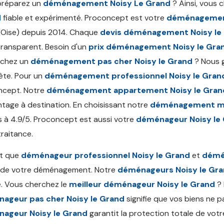
préparez un
déménagement Noisy Le Grand
? Ainsi, vous 
d
fiable et expérimenté. Proconcept est votre
déménagement
'Oise) depuis 2014. Chaque
devis déménagement Noisy le
transparent. Besoin d'un
prix déménagement Noisy le Gra
rchez un
déménagement pas cher Noisy le Grand
? Nous g
ète. Pour un
déménagement professionnel Noisy le Gran
ncept. Notre
déménagement appartement Noisy le Gran
tage à destination. En choisissant notre
déménagement mai
és à 4.9/5. Proconcept est aussi votre
déménageur Noisy le
raitance.
nt que
déménageur professionnel Noisy le Grand
et
démé
 de votre déménagement. Notre
déménageurs Noisy le Gr
. Vous cherchez le
meilleur déménageur Noisy le Grand
? 
ageur pas cher Noisy le Grand
signifie que vos biens ne pa
ageur Noisy le Grand
garantit la protection totale de votr