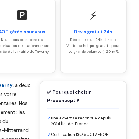
🅿️
⚡
AOT gérée pour vous
Devis gratuit 24h
Nous nous occupons de
Réponse sous 24h chrono.
utorisation de stationnement
Visite technique gratuite pour
rès de la mairie de Taverny.
les grands volumes (>20 m³).
verny
, à deux
✅ Pourquoi choisir
nt votre
Proconcept ?
ntaires. Nos
ement : les
✓
une expertise reconnue depuis
s du
2014 Île-de-France
s-Mitterrand,
✓
Certification ISO 9001 AFNOR