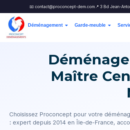
📧 contact@proconcept-dem.com
📍 3 Bd Jean-Anto
Déménagement
Garde-meuble
Servi
Déménageme
Maître Cen
Choisissez Proconcept pour votre déména
: expert depuis 2014 en Île-de-France, a