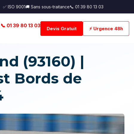
✅ ISO 9001
🚚 Sans sous-traitance
📞 01 39 80 13 03
📞 01 39 80 13 03
Devis Gratuit
⚡ Urgence 48h
d (93160) |
st Bords de
4