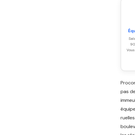
Éq
Sal
90
Vous
Procon
pas de
immeub
équipe
ruelle
boulev