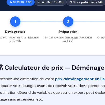
📞 01 39 80 13 03
🕗 Lun–Sam 8h–19h
📋 Devis gratuit sous 24h
1
2
Devis gratuit
Préparation
 ou estimation en ligne · Réponse
Emballage pro · Démontage · Protection
Charge
sous 24h
mobilier
💰 Calculateur de prix — Déménag
btenez une estimation de votre
prix déménagement en Îl
réparer votre budget avant de recevoir votre devis personnali
'estimation dépend de variables que seul un expert peut évalu
tage sans ascenseur, etc.