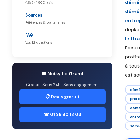
démén
4.9/5 · 1 800 avis
démén
Sources
entre
Références & partenaires
déplac
FAQ
le Gr
Vos 12 questions
l'ense
profit
à toute
🚚 Noisy Le Grand
est so
Gratuit · Sous 24h · Sans engagement
démé
📋 Devis gratuit
prix
démén
☎ 01 39 80 13 03
entr
serv