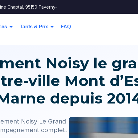
ine Chaptal, 95150 Taverny-
ces
Tarifs & Prix
FAQ
nt Noisy le gran
tre-ville Mont d’E
Marne depuis 201
gement Noisy Le Grand
ccompagnement complet.