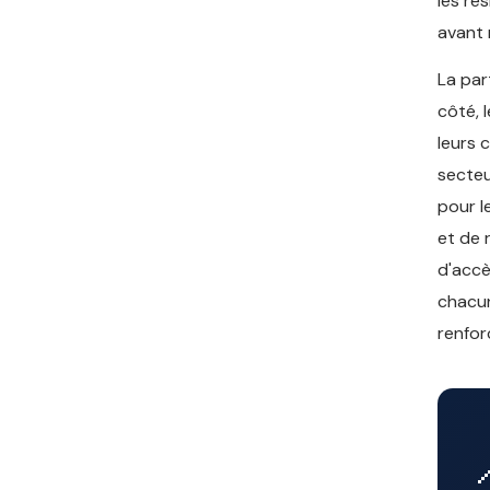
les ré
avant 
La par
côté, 
leurs 
secteu
pour l
et de 
d'accè
chacun
renfor