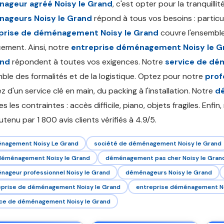
ageur agréé Noisy le Grand
, c'est opter pour la tranquilli
ageurs Noisy le Grand
répond à tous vos besoins : particuli
prise de déménagement Noisy le Grand
couvre l'ensemble
ement. Ainsi, notre
entreprise déménagement Noisy le G
and
répondent à toutes vos exigences. Notre
service de dé
mble des formalités et de la logistique. Optez pour notre
prof
ez d'un service clé en main, du packing à l'installation. Notre
dé
s les contraintes : accès difficile, piano, objets fragiles. Enfin
utenu par 1 800 avis clients vérifiés à 4.9/5.
nagement Noisy Le Grand
société de déménagement Noisy le Grand
 déménagement Noisy le Grand
déménagement pas cher Noisy le Gran
ageur professionnel Noisy le Grand
déménageurs Noisy le Grand
eprise de déménagement Noisy le Grand
entreprise déménagement No
ice de déménagement Noisy le Grand