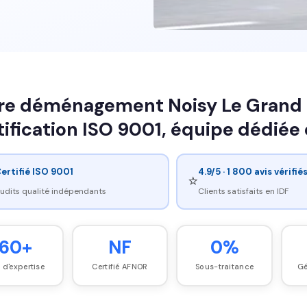
re déménagement Noisy Le Grand d
tification ISO 9001, équipe dédiée 
ertifié ISO 9001
4.9/5 · 1 800 avis vérifié
⭐
udits qualité indépendants
Clients satisfaits en IDF
60+
NF
0%
 d'expertise
Certifié AFNOR
Sous-traitance
Gé