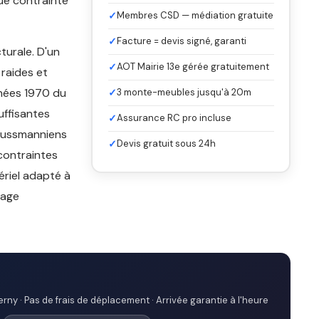
que contrainte
✓
Membres CSD — médiation gratuite
✓
Facture = devis signé, garanti
turale. D'un
✓
AOT Mairie 13e gérée gratuitement
 raides et
nnées 1970 du
✓
3 monte-meubles jusqu'à 20m
uffisantes
✓
Assurance RC pro incluse
haussmanniens
✓
Devis gratuit sous 24h
contraintes
ériel adapté à
tage
rny · Pas de frais de déplacement · Arrivée garantie à l'heure