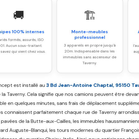
🚚
🏗️
uipes 100% internes
Monte-meubles
professionnel
ariés formés, assurés, ISO
3 appareils en propre jusqu'à
01. Aucun sous-traitant.
l'a
20m. Indispensable dans les
 savez qui vient chez vous.
aup
immeubles sans ascenseur de
Taverny.
cept est installé au
3 Bd Jean-Antoine Chaptal, 95150 Ta
 la Taverny. Cela signifie que nos camions peuvent être deva
le en quelques minutes, sans frais de déplacement suppléme
s connaissent parfaitement chaque rue de Taverny arrondiss
s pavées de la Butte-aux-Cailles, les immeubles haussmannien
ard Auguste-Blanqui, les tours modernes du quartier Françoi