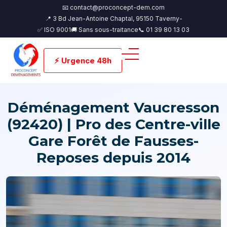
📧 contact@proconcept-dem.com
📍 3 Bd Jean-Antoine Chaptal, 95150 Taverny-
✅ ISO 9001
🚚 Sans sous-traitance
📞 01 39 80 13 03
⚡ Urgence 48h
Déménagement Vaucresson
(92420) | Pro des Centre-ville
Gare Forêt de Fausses-
Reposes depuis 2014