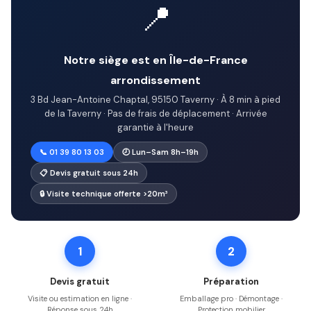
📍
Notre siège est en Île-de-France
arrondissement
3 Bd Jean-Antoine Chaptal, 95150 Taverny · À 8 min à pied
de la Taverny · Pas de frais de déplacement · Arrivée
garantie à l'heure
📞 01 39 80 13 03
🕗 Lun–Sam 8h–19h
📋 Devis gratuit sous 24h
🔒 Visite technique offerte >20m³
1
2
Devis gratuit
Préparation
Visite ou estimation en ligne ·
Emballage pro · Démontage ·
Réponse sous 24h
Protection mobilier