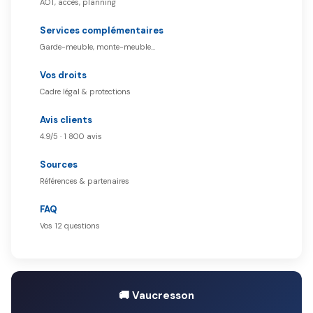
AOT, accès, planning
Services complémentaires
Garde-meuble, monte-meuble…
Vos droits
Cadre légal & protections
Avis clients
4.9/5 · 1 800 avis
Sources
Références & partenaires
FAQ
Vos 12 questions
🚚 Vaucresson