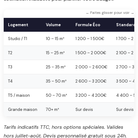
← Faites glisser pour voir →
Logement
Volume
Formule Éco
Standard
Studio / T1
10 – 15 m³
1 200 – 1 500€
1 700 – 2 
T2
15 – 25 m³
1 500 – 2 000€
2 100 – 2 
T3
25 – 35 m³
2 000 – 2 600€
2 700 – 3
T4
35 – 50 m³
2 600 – 3 200€
3 500 – 4
T5 / maison
50 – 70 m³
3 200 – 4 200€
4 400 – 5
Grande maison
70+ m³
Sur devis
Sur devis
Tarifs indicatifs TTC, hors options spéciales. Valides
hors juillet-août. Devis personnalisé gratuit sous 24h.