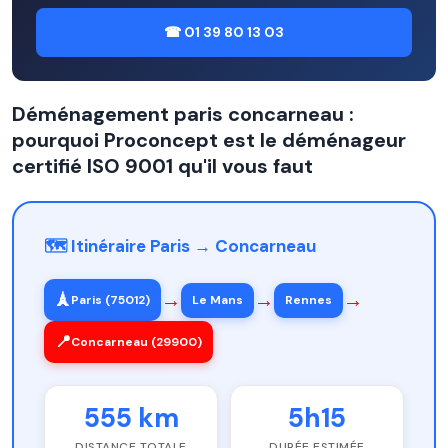
☎ 01 39 80 13 03
Déménagement paris concarneau :
pourquoi Proconcept est le déménageur
certifié ISO 9001 qu'il vous faut
🗺️ Itinéraire Paris → Concarneau
→
→
→
🗼
Paris (75012)
Le Mans
Rennes
📍
Concarneau (29900)
555 km
5h15
DISTANCE TOTALE
DURÉE ESTIMÉE