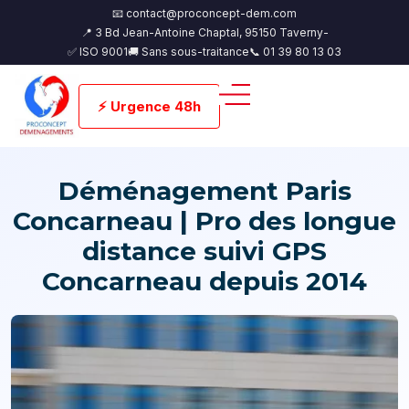
📧 contact@proconcept-dem.com
📍 3 Bd Jean-Antoine Chaptal, 95150 Taverny-
✅ ISO 9001
🚚 Sans sous-traitance
📞 01 39 80 13 03
⚡ Urgence 48h
Déménagement Paris
Concarneau | Pro des longue
distance suivi GPS
Concarneau depuis 2014