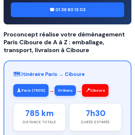
☎ 01 39 80 13 03
Proconcept réalise votre déménagement
Paris Ciboure de A à Z : emballage,
transport, livraison à Ciboure
🗺️ Itinéraire Paris → Ciboure
→
→
🗼
📍
Paris (75012)
Orléans
Ciboure
785 km
7h30
DISTANCE TOTALE
DURÉE ESTIMÉE