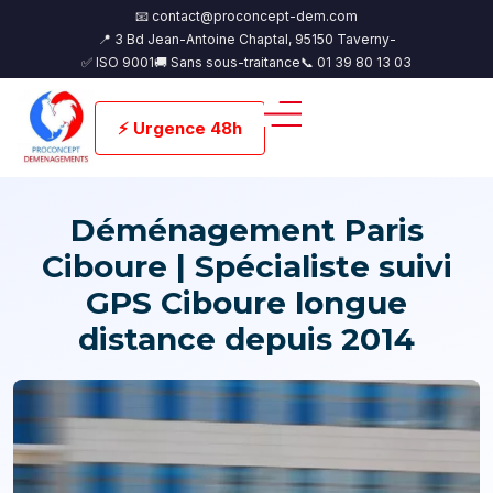
📧 contact@proconcept-dem.com
📍 3 Bd Jean-Antoine Chaptal, 95150 Taverny-
✅ ISO 9001
🚚 Sans sous-traitance
📞 01 39 80 13 03
⚡ Urgence 48h
Déménagement Paris
Ciboure | Spécialiste suivi
GPS Ciboure longue
distance depuis 2014