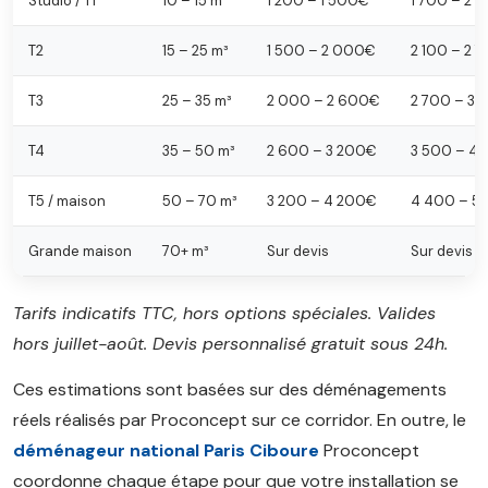
Studio / T1
10 – 15 m³
1 200 – 1 500€
1 700 – 2 
T2
15 – 25 m³
1 500 – 2 000€
2 100 – 2 
T3
25 – 35 m³
2 000 – 2 600€
2 700 – 3
T4
35 – 50 m³
2 600 – 3 200€
3 500 – 4
T5 / maison
50 – 70 m³
3 200 – 4 200€
4 400 – 5
Grande maison
70+ m³
Sur devis
Sur devis
Tarifs indicatifs TTC, hors options spéciales. Valides
hors juillet-août. Devis personnalisé gratuit sous 24h.
Ces estimations sont basées sur des déménagements
réels réalisés par Proconcept sur ce corridor. En outre, le
déménageur national Paris Ciboure
Proconcept
coordonne chaque étape pour que votre installation se