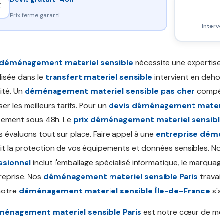
⚡
Prix ferme garanti
Interv
déménagement materiel sensible
nécessite une expertis
lisée dans le
transfert materiel sensible
intervient en deho
vité. Un
déménagement materiel sensible pas cher
compét
er les meilleurs tarifs. Pour un
devis déménagement materi
tement sous 48h. Le
prix déménagement materiel sensib
 évaluons tout sur place. Faire appel à une
entreprise dém
it la protection de vos équipements et données sensibles. N
ssionnel
inclut l'emballage spécialisé informatique, le marqu
reprise. Nos
déménagement materiel sensible Paris
travai
 notre
déménagement materiel sensible Île-de-France
s'
énagement materiel sensible Paris
est notre cœur de mé