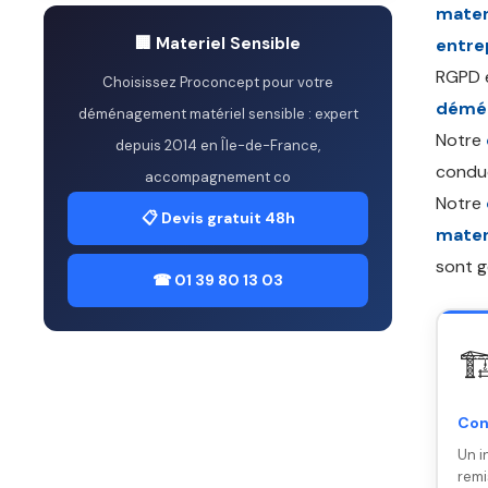
mater
🏢 Materiel Sensible
entre
RGPD e
Choisissez Proconcept pour votre
démén
déménagement matériel sensible : expert
Notre
depuis 2014 en Île-de-France,
conduc
accompagnement co
Notre
📋 Devis gratuit 48h
mater
sont g
☎ 01 39 80 13 03
🏗
Con
Un i
remi