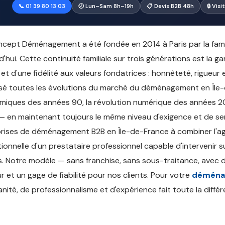
📞 01 39 80 13 03
🕗 Lun–Sam 8h–19h
📋 Devis B2B 48h
🔒 Vis
cept Déménagement a été fondée en 2014 à Paris par la famill
d'hui. Cette continuité familiale sur trois générations est la g
 et d'une fidélité aux valeurs fondatrices : honnêteté, rigueur
sé toutes les évolutions du marché du déménagement en Île-d
iques des années 90, la révolution numérique des années 20
 en maintenant toujours le même niveau d'exigence et de serv
rises de déménagement B2B en Île-de-France à combiner l'agil
ionnelle d'un prestataire professionnel capable d'intervenir
. Notre modèle — sans franchise, sans sous-traitance, avec 
r et un gage de fiabilité pour nos clients. Pour votre
déménag
nité, de professionnalisme et d'expérience fait toute la différ