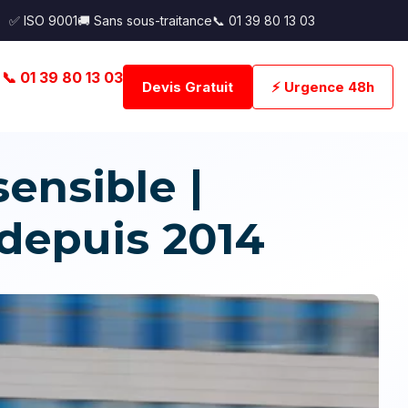
✅ ISO 9001
🚚 Sans sous-traitance
📞 01 39 80 13 03
📞 01 39 80 13 03
Devis Gratuit
⚡ Urgence 48h
nsible |
 depuis 2014