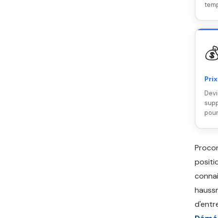
temp

Prix
Devi
supp
pour
Proco
positi
connai
haussm
d'entr