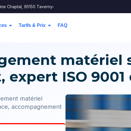
ine Chaptal, 95150 Taverny-
ces
Tarifs & Prix
FAQ
ement matériel se
 expert ISO 9001
ement matériel
rance, accompagnement