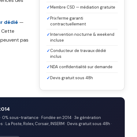
gences des
✓
Membre CSD — médiation gratuite
✓
Prix ferme garanti
r dédié
—
contractuellement
. Cette
✓
Intervention nocturne & weekend
e peuvent pas
incluse
✓
Conducteur de travaux dédié
inclus
✓
NDA confidentialité sur demande
✓
Devis gratuit sous 48h
2014
· 0% sous-traitance · Fondée en 2014 · 3e génération
: La Poste, Rolex, Corsair, INSERM · Devis gratuit sous 48h ·