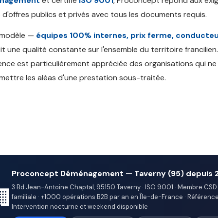
nagement
et certifié
ISO 9001
, Proconcept répond aux exi
 d'offres publics et privés avec tous les documents requis.
 modèle —
équipes 100% internes, prix ferme, conducteu
it une qualité constante sur l'ensemble du territoire francilien
nce est particulièrement appréciée des organisations qui n
mettre les aléas d'une prestation sous-traitée.
Proconcept Déménagement — Taverny (95) depuis 
3 Bd Jean-Antoine Chaptal, 95150 Taverny · ISO 9001 · Membre CSD 
🏢
familiale · +1000 opérations B2B par an en Île-de-France · Références 
Intervention nocturne et weekend disponible