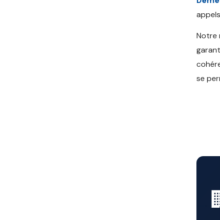
Démé
appels
Notre
garant
cohére
se per