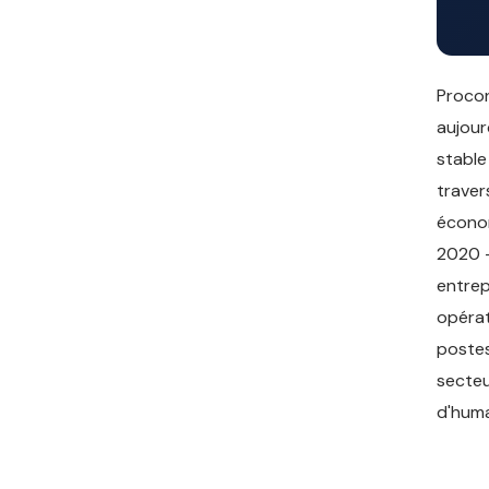
Procon
aujour
stable
traver
économ
2020 —
entrep
opérat
postes
secteu
d'huma