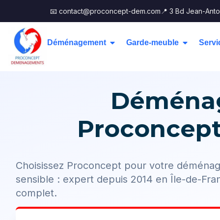
📧 contact@proconcept-dem.com
📍 3 Bd Jean-Anto
Déménagement
Garde-meuble
Servi
Déménag
Proconcept,
Choisissez Proconcept pour votre déménag
sensible : expert depuis 2014 en Île-de-F
complet.