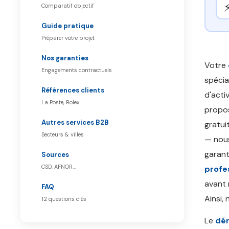
Comparatif objectif
Guide pratique
Préparer votre projet
Nos garanties
Votre
Engagements contractuels
spécia
Références clients
d'acti
La Poste, Rolex…
propos
Autres services B2B
gratui
Secteurs & villes
— nous
garant
Sources
CSD, AFNOR…
profe
avant 
FAQ
Ainsi,
12 questions clés
Le
dém