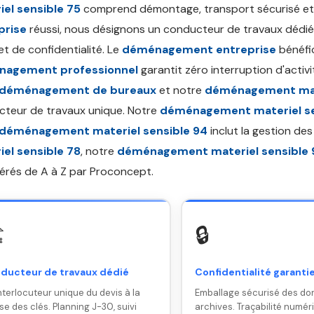
iel sensible 75
comprend démontage, transport sécurisé et 
prise
réussi, nous désignons un conducteur de travaux dédié
t de confidentialité. Le
déménagement entreprise
bénéfic
agement professionnel
garantit zéro interruption d'activ
déménagement de bureaux
et notre
déménagement mate
teur de travaux unique. Notre
déménagement materiel se
déménagement materiel sensible 94
inclut la gestion des
iel sensible 78
, notre
déménagement materiel sensible 
érés de A à Z par Proconcept.
️
🔒
ducteur de travaux dédié
Confidentialité garanti
nterlocuteur unique du devis à la
Emballage sécurisé des do
se des clés. Planning J-30, suivi
archives. Traçabilité numér