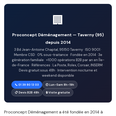
🏢
Proconcept Déménagement — Taverny (95)
depuis 2014
3 Bd Jean-Antoine Chaptal, 95150 Taverny · ISO 9001 ·
Membre CSD · 0% sous-traitance · Fondée en 2014 · 3e
génération familiale · +1000 opérations B2B par an en Île-
de-France · Références : La Poste, Rolex, Corsair, INSERM ·
Devis gratuit sous 48h · Intervention nocturne et
weekend disponible
📞 01 39 80 13 03
🕗 Lun–Sam 8h–19h
📋 Devis B2B 48h
🔒 Visite gratuite
Proconcept Déménagement a été fondée en 2014 à