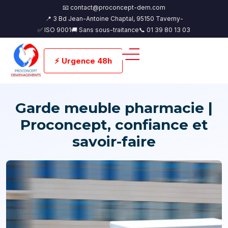
📧 contact@proconcept-dem.com
📍 3 Bd Jean-Antoine Chaptal, 95150 Taverny-
✅ ISO 9001
🚚 Sans sous-traitance
📞 01 39 80 13 03
⚡ Urgence 48h
Garde meuble pharmacie |
Proconcept, confiance et
savoir-faire