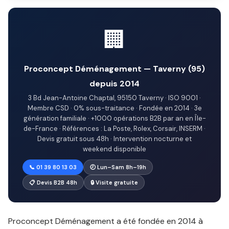
🏢
Proconcept Déménagement — Taverny (95)
depuis 2014
3 Bd Jean-Antoine Chaptal, 95150 Taverny · ISO 9001 ·
Membre CSD · 0% sous-traitance · Fondée en 2014 · 3e
génération familiale · +1000 opérations B2B par an en Île-
de-France · Références : La Poste, Rolex, Corsair, INSERM ·
Devis gratuit sous 48h · Intervention nocturne et
weekend disponible
📞 01 39 80 13 03
🕗 Lun–Sam 8h–19h
📋 Devis B2B 48h
🔒 Visite gratuite
Proconcept Déménagement a été fondée en 2014 à