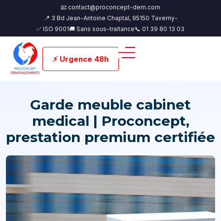
📧 contact@proconcept-dem.com
📍 3 Bd Jean-Antoine Chaptal, 95150 Taverny-
✅ ISO 9001
🚚 Sans sous-traitance
📞 01 39 80 13 03
⚡ Urgence 48h
Garde meuble cabinet
medical | Proconcept,
prestation premium certifiée