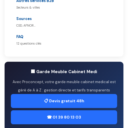
Autres services B2B
Secteurs & villes
Sources
CSD, AFNOR…
FAQ
12 questions clés
🏢 Garde Meuble Cabinet Medi
Avec Proconcept, votre garde meuble cabinet medical est
géré de A à Z : gestion directe et tarifs transparents
📋 Devis gratuit 48h
☎ 01 39 80 13 03