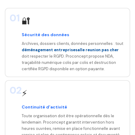
01
🔐
Sécurité des données
Archives, dossiers clients, données personnelles : tout
déménagement entreprisesalle reunion pas cher
doit respecter le RGPD. Proconcept propose NDA,
traçabilité numérique colis par colis et destruction
certifiée RGPD disponible en option payante.
02
⚡
Continuité d'activité
Toute organisation doit être opérationnelle dès le
lendemain. Proconcept garantit intervention hors
heures ouvrées, remise en place fonctionnelle avant
reprise et plan de contingence précis et documenté.