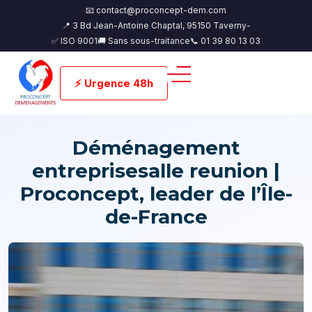
📧 contact@proconcept-dem.com
📍 3 Bd Jean-Antoine Chaptal, 95150 Taverny-
✅ ISO 9001
🚚 Sans sous-traitance
📞 01 39 80 13 03
⚡ Urgence 48h
Déménagement
entreprisesalle reunion |
Proconcept, leader de l’Île-
de-France