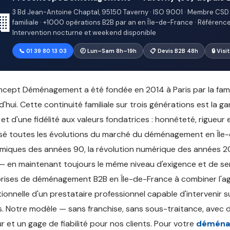
3 Bd Jean-Antoine Chaptal, 95150 Taverny · ISO 9001 · Membre CSD 
🏢
familiale · +1000 opérations B2B par an en Île-de-France · Références 
Intervention nocturne et weekend disponible
📞 01 39 80 13 03
🕗 Lun–Sam 8h–19h
📋 Devis B2B 48h
🔒 Vis
cept Déménagement a été fondée en 2014 à Paris par la famill
d'hui. Cette continuité familiale sur trois générations est la g
 et d'une fidélité aux valeurs fondatrices : honnêteté, rigueur
sé toutes les évolutions du marché du déménagement en Île-d
iques des années 90, la révolution numérique des années 20
 en maintenant toujours le même niveau d'exigence et de serv
rises de déménagement B2B en Île-de-France à combiner l'agil
ionnelle d'un prestataire professionnel capable d'intervenir
. Notre modèle — sans franchise, sans sous-traitance, avec 
r et un gage de fiabilité pour nos clients. Pour votre
déména