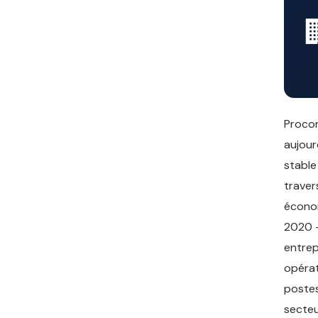
Procon
aujour
stable
traver
économ
2020 —
entrep
opérat
postes
secteu