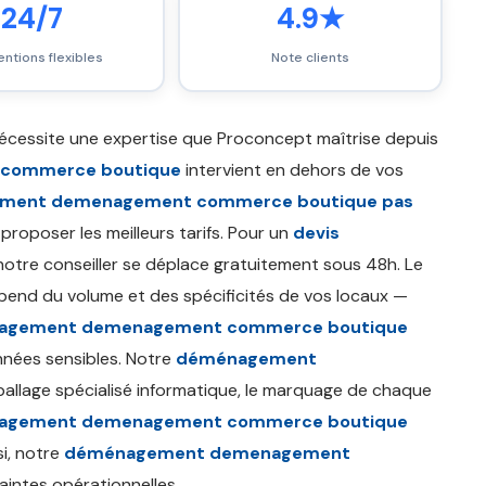
24/7
4.9★
entions flexibles
Note clients
écessite une expertise que Proconcept maîtrise depuis
 commerce boutique
intervient en dehors de vos
ment demenagement commerce boutique pas
roposer les meilleurs tarifs. Pour un
devis
notre conseiller se déplace gratuitement sous 48h. Le
end du volume et des spécificités de vos locaux —
nagement demenagement commerce boutique
nnées sensibles. Notre
déménagement
mballage spécialisé informatique, le marquage de chaque
agement demenagement commerce boutique
si, notre
déménagement demenagement
intes opérationnelles.