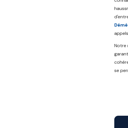
connai
haussm
d'entr
Démé
appels
Notre
garant
cohére
se per