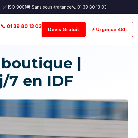
✅ ISO 9001
🚚 Sans sous-traitance
📞 01 39 80 13 03
📞 01 39 80 13 03
Devis Gratuit
⚡ Urgence 48h
outique |
j/7 en IDF