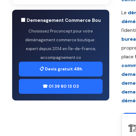
Le
dé
🏢 Demenagement Commerce Bou
démé
l'iden
Choisissez Proconcept pour votre
burea
déménagement commerce boutique :
propre
expert depuis 2014 en Île-de-France,
place 
accompagnement co
comme
📋 Devis gratuit 48h
deme
deme
☎ 01 39 80 13 03
deme
démé
🏗