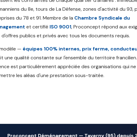
ssent les contraintes de chaque quartier d'affaires : immeubl
anniens du 8e, tours de La Défense, zones d'activité du 93, 
eprises du 78 et 91. Membre de la
Chambre Syndicale du
nagement
et certifié
ISO 9001
, Proconcept répond aux exi
 d'offres publics et privés avec tous les documents requis.
 modèle —
équipes 100% internes, prix ferme, conducteu
it une qualité constante sur l'ensemble du territoire francilien
nce est particulièrement appréciée des organisations qui n
mettre les aléas d'une prestation sous-traitée.
Proconcept Déménagement — Taverny (95) depuis 