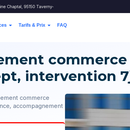
ine Chaptal, 95150 Taverny-
ces
Tarifs & Prix
FAQ
ment commerce b
t, intervention 7
agement commerce
France, accompagnement