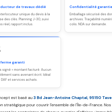
ducteur de travaux dédié
Confidentialité garanti
nterlocuteur unique du devis à la
Emballage sécurisé des do
se des clés. Planning J-30, suivi
archives. Traçabilité numér
s réel, rapport inclus.
colis. NDA sur demande.

 ferme garanti
s signé = montant facturé. Aucun
lément sans avenant écrit. Idéal
 DAF et services achats.
ncept est basé au
3 Bd Jean-Antoine Chaptal, 95150 Tav
on stratégique pour couvrir l'ensemble de l'Île-de-France. Nos