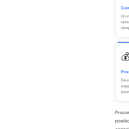
Con
Un i
remi
temp

Prix
Devi
supp
pour
Proco
positi