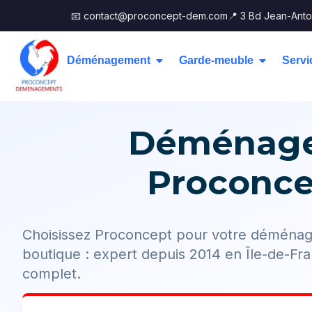
📧 contact@proconcept-dem.com
📍 3 Bd Jean-Anto
Déménagement
Garde-meuble
Servi
Déménage
Proconcep
Choisissez Proconcept pour votre démén
boutique : expert depuis 2014 en Île-de-
complet.