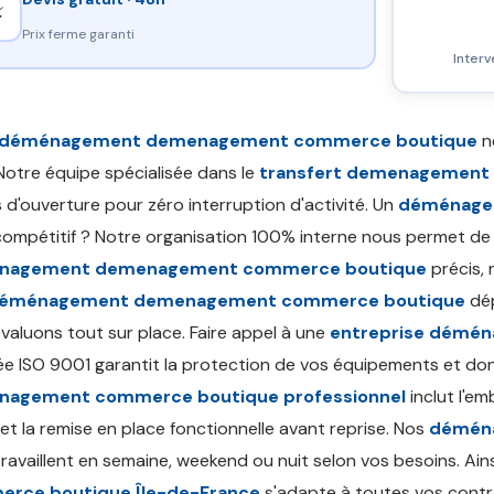
⚡
Prix ferme garanti
Interv
déménagement demenagement commerce boutique
n
Notre équipe spécialisée dans le
transfert demenagement
 d'ouverture pour zéro interruption d'activité. Un
déménage
ompétitif ? Notre organisation 100% interne nous permet de p
nagement demenagement commerce boutique
précis, 
 déménagement demenagement commerce boutique
dép
valuons tout sur place. Faire appel à une
entreprise démé
iée ISO 9001 garantit la protection de vos équipements et do
agement commerce boutique professionnel
inclut l'e
et la remise en place fonctionnelle avant reprise. Nos
démén
ravaillent en semaine, weekend ou nuit selon vos besoins. Ain
rce boutique Île-de-France
s'adapte à toutes vos contra