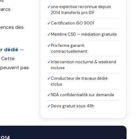
es
✓
une expertise reconnue depuis
parcs
2014 transferts pro IDF
✓
Certification ISO 9001
gences des
✓
Membre CSD — médiation gratuite
✓
Prix ferme garanti
r dédié
—
contractuellement
. Cette
✓
Intervention nocturne & weekend
e peuvent pas
incluse
✓
Conducteur de travaux dédié
inclus
✓
NDA confidentialité sur demande
✓
Devis gratuit sous 48h
2014