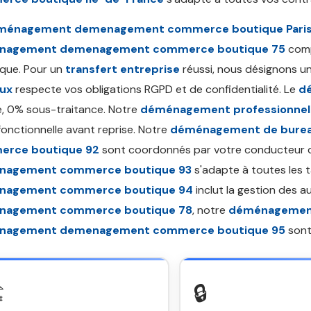
ménagement demenagement commerce boutique Pari
nagement demenagement commerce boutique 75
comp
tique. Pour un
transfert entreprise
réussi, nous désignons u
ux
respecte vos obligations RGPD et de confidentialité. Le
d
, 0% sous-traitance. Notre
déménagement professionnel
fonctionnelle avant reprise. Notre
déménagement de bure
rce boutique 92
sont coordonnés par votre conducteur d
nagement commerce boutique 93
s'adapte à toutes les t
nagement commerce boutique 94
inclut la gestion des a
nagement commerce boutique 78
, notre
déménagement
nagement demenagement commerce boutique 95
sont
️
🔒