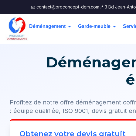
📧 contact@proconcept-dem.com
📍 3 Bd Jean-Anto
Déménagement
Garde-meuble
Servi
Déménageme
é
Profitez de notre offre déménagement coff
: équipe qualifiée, ISO 9001, devis gratuit e
Obtenez votre devis gratuit