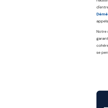
haussm
d'entr
Démé
appels
Notre
garant
cohére
se per