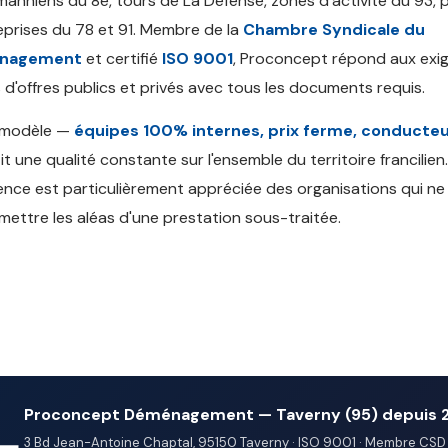
anniens du 8e, tours de La Défense, zones d'activité du 93, 
eprises du 78 et 91. Membre de la
Chambre Syndicale du
nagement
et certifié
ISO 9001
, Proconcept répond aux exi
 d'offres publics et privés avec tous les documents requis.
 modèle —
équipes 100% internes, prix ferme, conducteu
it une qualité constante sur l'ensemble du territoire francilien
nce est particulièrement appréciée des organisations qui n
mettre les aléas d'une prestation sous-traitée.
Proconcept Déménagement — Taverny (95) depuis 
3 Bd Jean-Antoine Chaptal, 95150 Taverny · ISO 9001 · Membre CSD 