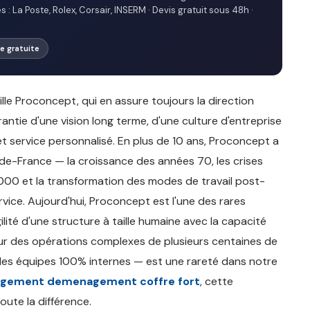
: La Poste, Rolex, Corsair, INSERM · Devis gratuit sous 48h ·
ite gratuite
e Proconcept, qui en assure toujours la direction
arantie d'une vision long terme, d'une culture d'entreprise
 et service personnalisé. En plus de 10 ans, Proconcept a
e-France — la croissance des années 70, les crises
00 et la transformation des modes de travail post-
ice. Aujourd'hui, Proconcept est l'une des rares
ité d'une structure à taille humaine avec la capacité
 sur des opérations complexes de plusieurs centaines de
des équipes 100% internes — est une rareté dans notre
gement demenagement coffre fort
, cette
oute la différence.