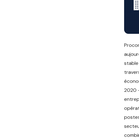
Procon
aujour
stable
traver
économ
2020 —
entrep
opérat
postes
secteu
combin