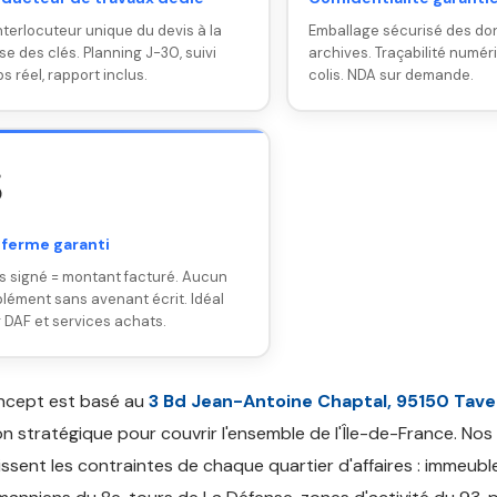
nterlocuteur unique du devis à la
Emballage sécurisé des do
se des clés. Planning J-30, suivi
archives. Traçabilité numér
s réel, rapport inclus.
colis. NDA sur demande.

 ferme garanti
s signé = montant facturé. Aucun
lément sans avenant écrit. Idéal
 DAF et services achats.
ncept est basé au
3 Bd Jean-Antoine Chaptal, 95150 Tav
on stratégique pour couvrir l'ensemble de l'Île-de-France. Nos
ssent les contraintes de chaque quartier d'affaires : immeubl