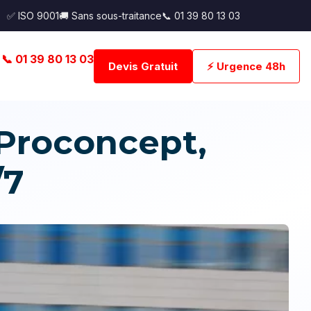
✅ ISO 9001
🚚 Sans sous-traitance
📞 01 39 80 13 03
📞 01 39 80 13 03
Devis Gratuit
⚡ Urgence 48h
Proconcept,
/7