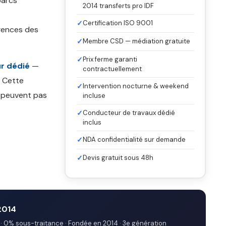
parcs
2014 transferts pro IDF
✓
Certification ISO 9001
gences des
✓
Membre CSD — médiation gratuite
✓
Prix ferme garanti
r dédié
—
contractuellement
. Cette
✓
Intervention nocturne & weekend
e peuvent pas
incluse
✓
Conducteur de travaux dédié
inclus
✓
NDA confidentialité sur demande
✓
Devis gratuit sous 48h
2014
· 0% sous-traitance · Fondée en 2014 · 3e génération