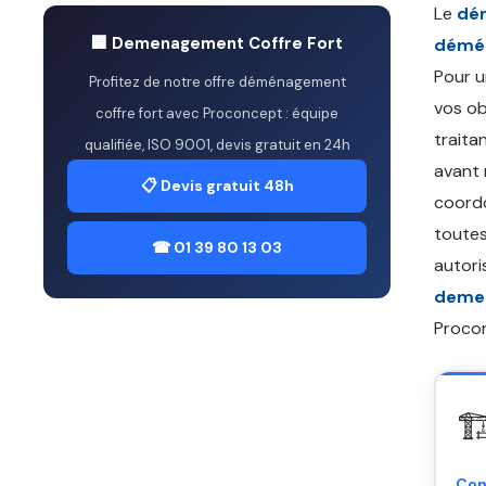
Le
dé
🏢 Demenagement Coffre Fort
démén
Pour 
Profitez de notre offre déménagement
vos ob
coffre fort avec Proconcept : équipe
traita
qualifiée, ISO 9001, devis gratuit en 24h
avant 
📋 Devis gratuit 48h
coordo
toutes
☎ 01 39 80 13 03
autori
demen
Proco
🏗
Con