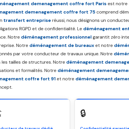
ménagement demenagement coffre fort Paris
est notre 
agement demenagement coffre fort 75
comprend démont
un
transfert entreprise
réussi, nous désignons un conducteu
ligations RGPD et de confidentialité. Le
déménagement ent
nce. Notre
déménagement professionnel
garantit zéro inte
reprise. Notre
déménagement de bureaux
et notre
démén
nnés par votre conducteur de travaux unique. Notre
démén
 les tailles de structures. Notre
déménagement demenagem
sations et formalités. Notre
déménagement demenagement 
agement coffre fort 91
et notre
déménagement demena
ncept.
️
🔒
ducteur de travaux dédié
Confidentialité garanti