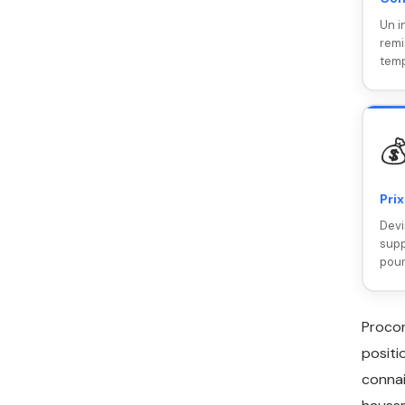
Un i
remi
temp

Prix
Devi
supp
pour
Proco
positi
connai