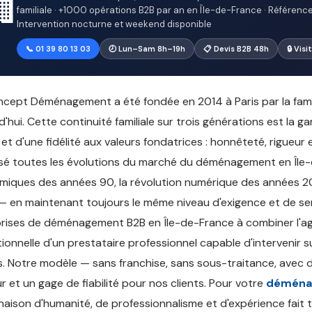
🏢
familiale · +1000 opérations B2B par an en Île-de-France · Références 
Intervention nocturne et weekend disponible
📞 01 39 80 13 03
🕗 Lun–Sam 8h–19h
📋 Devis B2B 48h
🔒 Vis
cept Déménagement a été fondée en 2014 à Paris par la famill
d'hui. Cette continuité familiale sur trois générations est la g
 et d'une fidélité aux valeurs fondatrices : honnêteté, rigueur
sé toutes les évolutions du marché du déménagement en Île-d
iques des années 90, la révolution numérique des années 20
 en maintenant toujours le même niveau d'exigence et de serv
rises de déménagement B2B en Île-de-France à combiner l'agil
ionnelle d'un prestataire professionnel capable d'intervenir
. Notre modèle — sans franchise, sans sous-traitance, avec 
r et un gage de fiabilité pour nos clients. Pour votre
déména
aison d'humanité, de professionnalisme et d'expérience fait t