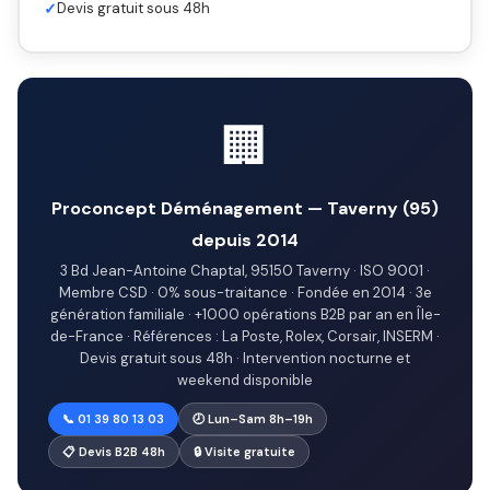
✓
Devis gratuit sous 48h
🏢
Proconcept Déménagement — Taverny (95)
depuis 2014
3 Bd Jean-Antoine Chaptal, 95150 Taverny · ISO 9001 ·
Membre CSD · 0% sous-traitance · Fondée en 2014 · 3e
génération familiale · +1000 opérations B2B par an en Île-
de-France · Références : La Poste, Rolex, Corsair, INSERM ·
Devis gratuit sous 48h · Intervention nocturne et
weekend disponible
📞 01 39 80 13 03
🕗 Lun–Sam 8h–19h
📋 Devis B2B 48h
🔒 Visite gratuite