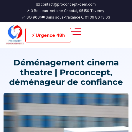
📧 contact@proconcept-dem.com
📍 3 Bd Jean-Antoine Chaptal, 95150 Taverny-
✅ ISO 9001
🚚 Sans sous-traitance
📞 01 39 80 13 03
⚡ Urgence 48h
Déménagement cinema
theatre | Proconcept,
déménageur de confiance