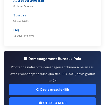
Autres services B2B
Secteurs & villes
Sources
CSD, AFNOR…
FAQ
12 questions clés
🏢 Demenagement Bureaux Pala
Profitez de notre offre déménagement bureaux palaiseau
avec Proconcept : équipe qualifiée, ISO 9001, devis gratuit
en 24
📋 Devis gratuit 48h
☎ 01 39 80 13 03