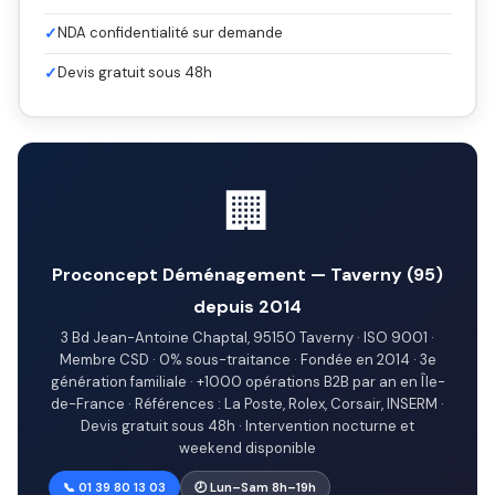
✓
NDA confidentialité sur demande
✓
Devis gratuit sous 48h
🏢
Proconcept Déménagement — Taverny (95)
depuis 2014
3 Bd Jean-Antoine Chaptal, 95150 Taverny · ISO 9001 ·
Membre CSD · 0% sous-traitance · Fondée en 2014 · 3e
génération familiale · +1000 opérations B2B par an en Île-
de-France · Références : La Poste, Rolex, Corsair, INSERM ·
Devis gratuit sous 48h · Intervention nocturne et
weekend disponible
📞 01 39 80 13 03
🕗 Lun–Sam 8h–19h