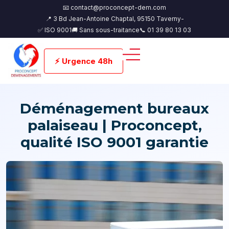
📧 contact@proconcept-dem.com
📍 3 Bd Jean-Antoine Chaptal, 95150 Taverny-
✅ ISO 9001
🚚 Sans sous-traitance
📞 01 39 80 13 03
⚡ Urgence 48h
Déménagement bureaux
palaiseau | Proconcept,
qualité ISO 9001 garantie