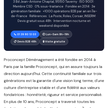
3 Bd Jean-Antoine Chaptal, 95150 Taverny · ISO 9001 ·
Membre CSD · 0% sous-traitance · Fondée en 2014 · 3e
génération familiale · +1000 opérations B2B par an en Île-
de-France · Références : La Poste, Rolex, Corsair, INSERM ·
Devis gratuit sous 48h · Intervention nocturne et
weekend disponible
📞 01 39 80 13 03
🕗 Lun–Sam 8h–19h
📋 Devis B2B 48h
🔒 Visite gratuite
Proconcept Déménagement a été fondée en 2014 à
Paris par la famille Proconcept, qui en assure toujours la
direction aujourd'hui. Cette continuité familiale sur trois
générations est la garantie d'une vision long terme, d'une
culture d'entreprise stable et d'une fidélité aux valeurs
fondatrices : honnêteté, rigueur et service personnalisé.
En plus de 10 ans, Proconcept a traversé toutes les