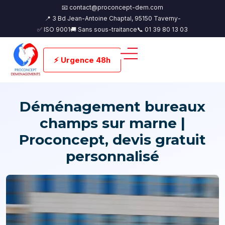
📧 contact@proconcept-dem.com
📍 3 Bd Jean-Antoine Chaptal, 95150 Taverny-
✅ ISO 9001
🚚 Sans sous-traitance
📞 01 39 80 13 03
⚡ Urgence 48h
Déménagement bureaux
champs sur marne |
Proconcept, devis gratuit
personnalisé