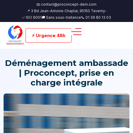
📧 contact@proconcept-dem.com
📍 3 Bd Jean-Antoine Chaptal, 95150 Taverny-
✅ ISO 9001
🚚 Sans sous-traitance
📞 01 39 80 13 03
⚡ Urgence 48h
Déménagement ambassade
| Proconcept, prise en
charge intégrale