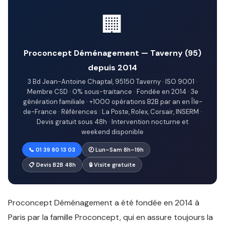
🏢
Proconcept Déménagement — Taverny (95)
depuis 2014
3 Bd Jean-Antoine Chaptal, 95150 Taverny · ISO 9001 ·
Membre CSD · 0% sous-traitance · Fondée en 2014 · 3e
génération familiale · +1000 opérations B2B par an en Île-
de-France · Références : La Poste, Rolex, Corsair, INSERM ·
Devis gratuit sous 48h · Intervention nocturne et
weekend disponible
📞 01 39 80 13 03
🕗 Lun–Sam 8h–19h
📋 Devis B2B 48h
🔒 Visite gratuite
Proconcept Déménagement a été fondée en 2014 à
Paris par la famille Proconcept, qui en assure toujours la