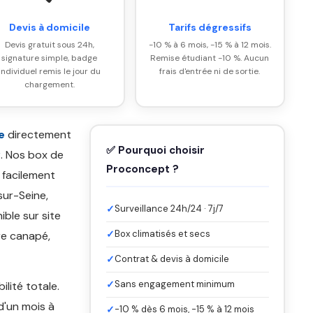
Devis à domicile
Tarifs dégressifs
Devis gratuit sous 24h,
-10 % à 6 mois, -15 % à 12 mois.
signature simple, badge
Remise étudiant -10 %. Aucun
individuel remis le jour du
frais d'entrée ni de sortie.
chargement.
e
directement
✅ Pourquoi choisir
y
. Nos box de
Proconcept ?
 facilement
sur-Seine,
✓
Surveillance 24h/24 · 7j/7
ible sur site
✓
Box climatisés et secs
re canapé,
✓
Contrat & devis à domicile
✓
Sans engagement minimum
bilité totale.
d'un mois à
✓
-10 % dès 6 mois, -15 % à 12 mois