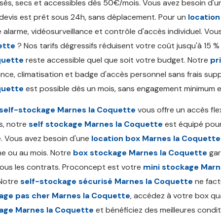
isés, secs et accessibles dès 50€/mois. Vous avez besoin d'
devis est prêt sous 24h, sans déplacement. Pour un
locatio
le alarme, vidéosurveillance et contrôle d'accès individuel. V
ette
? Nos tarifs dégressifs réduisent votre coût jusqu'à 15 % 
quette
reste accessible quel que soit votre budget. Notre
pr
nce, climatisation et badge d'accès personnel sans frais sup
quette
est possible dès un mois, sans engagement minimum et 
self-stockage Marnes la Coquette
vous offre un accès fle
s, notre
self stockage Marnes la Coquette
est équipé pour
. Vous avez besoin d'une
location box Marnes la Coquette
e ou au mois. Notre
box stockage Marnes la Coquette
gar
ous les contrats. Proconcept est votre
mini stockage Marn
 Notre
self-stockage sécurisé Marnes la Coquette
ne fact
age pas cher Marnes la Coquette
, accédez à votre box qu
age Marnes la Coquette
et bénéficiez des meilleures condi