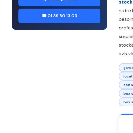
stock
notre
☎ 01 39 80 13 03
besoin
profes
surpri
stocka
avis vé
gard
loca
self 
box 
box s