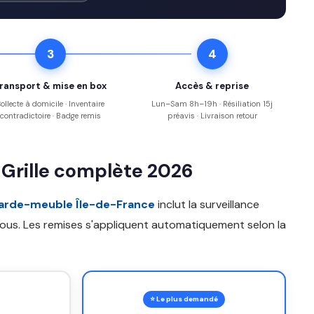
3
4
ransport & mise en box
Accès & reprise
ollecte à domicile · Inventaire
Lun–Sam 8h–19h · Résiliation 15j
contradictoire · Badge remis
préavis · Livraison retour
 Grille complète 2026
garde-meuble Île-de-France
inclut la surveillance
-vous. Les remises s'appliquent automatiquement selon la
⭐ Le plus demandé