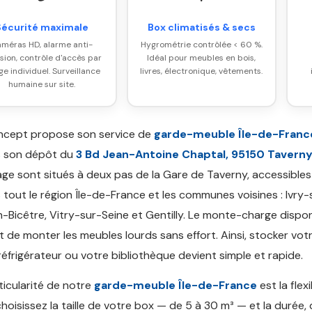
Sécurité maximale
Box climatisés & secs
méras HD, alarme anti-
Hygrométrie contrôlée < 60 %.
usion, contrôle d'accès par
Idéal pour meubles en bois,
e individuel. Surveillance
livres, électronique, vêtements.
humaine sur site.
ncept propose son service de
garde-meuble Île-de-Franc
s son dépôt du
3 Bd Jean-Antoine Chaptal, 95150 Tavern
ge sont situés à deux pas de la Gare de Taverny, accessibles
 tout le région Île-de-France et les communes voisines : Ivry-
n-Bicêtre, Vitry-sur-Seine et Gentilly. Le monte-charge dispon
 de monter les meubles lourds sans effort. Ainsi, stocker vot
réfrigérateur ou votre bibliothèque devient simple et rapide.
ticularité de notre
garde-meuble Île-de-France
est la flexi
hoisissez la taille de votre box — de 5 à 30 m³ — et la durée, 