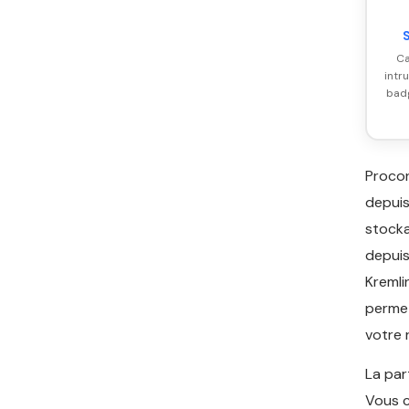
Ca
intr
badg
Proco
depui
stocka
depuis
Kremli
permet
votre 
La par
Vous c