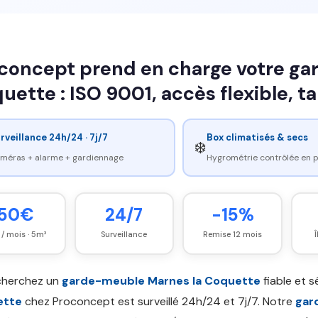
concept prend en charge votre ga
uette : ISO 9001, accès flexible, ta
rveillance 24h/24 · 7j/7
Box climatisés & secs
❄️
méras + alarme + gardiennage
Hygrométrie contrôlée en
50€
24/7
-15%
 / mois · 5m³
Surveillance
Remise 12 mois
cherchez un
garde-meuble Marnes la Coquette
fiable et s
ette
chez Proconcept est surveillé 24h/24 et 7j/7. Notre
gar