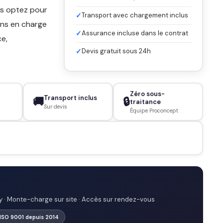
ous optez pour
✓
Transport avec chargement inclus
nons en charge
✓
Assurance incluse dans le contrat
ce,
✓
Devis gratuit sous 24h
Zéro sous-
Transport inclus
🚚
🔒
traitance
Sur devis
Équipe Proconcept
y · Monte-charge sur site · Accès sur rendez-vous
 ISO 9001 depuis 2014