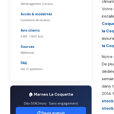
climat
Déménagement, travaux…
Votre 
Accès & modalités
instal
Conditions de location
Coqu
Avis clients
la Co
4.9/5 · 1 800 avis
assura
la Co
Sources
Références
Notre
FAQ
De plu
Vos 12 questions
dédiée
semain
dans t
2014.
🏠 Marnes La Coquette
stock
Dès 50€/mois · Sans engagement
stock
📋 Devis gratuit