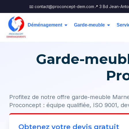
📧 contact@proconcept-dem.com
📍 3 Bd Jean-Anto
Déménagement
Garde-meuble
Servi
Garde-meuble
Pr
Profitez de notre offre garde-meuble Marn
Proconcept : équipe qualifiée, ISO 9001, dev
Obtenez votre devis gratuit