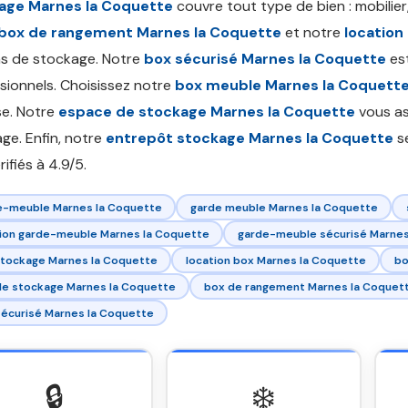
age Marnes la Coquette
couvre tout type de bien : mobilier,
box de rangement Marnes la Coquette
et notre
location
s de stockage. Notre
box sécurisé Marnes la Coquette
est
sionnels. Choisissez notre
box meuble Marnes la Coquett
se. Notre
espace de stockage Marnes la Coquette
vous ass
ge. Enfin, notre
entrepôt stockage Marnes la Coquette
se
rifiés à 4.9/5.
e-meuble Marnes la Coquette
garde meuble Marnes la Coquette
tion garde-meuble Marnes la Coquette
garde-meuble sécurisé Marnes
stockage Marnes la Coquette
location box Marnes la Coquette
bo
de stockage Marnes la Coquette
box de rangement Marnes la Coquet
écurisé Marnes la Coquette
🔒
❄️