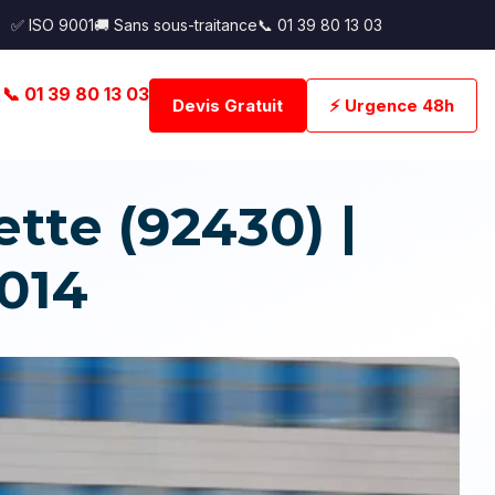
✅ ISO 9001
🚚 Sans sous-traitance
📞 01 39 80 13 03
📞 01 39 80 13 03
Devis Gratuit
⚡ Urgence 48h
tte (92430) |
014