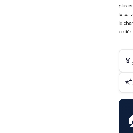
plusie
le ser
le cha
entièr
🏅
D
4.
⭐
1 