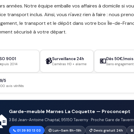
urs années. Notre équipe emballe vos affaires à domicile si v
vice transport inclus. Ainsi, vous n'avez rien à faire : nous pre
rgement, le transport et le dépôt dans votre box Île-de-Fran
ement sécurisé à votre départ.
ISO 9001
Surveillance 24h
Dès 50€/mois
📹
💶
epuis 2014
Caméras HD + alarme
Sans engagement
9/5
800 avis vérifiés
Garde-meuble Marnes La Coquette — Proconcept
🏠
3 Bd Jean-Antoine Chaptal, 95150 Taverny · Proche Gare de Tavern
📞 01 39 80 13 03
🕗 Lun–Sam 8h–19h
📋 Devis gratuit 24h
