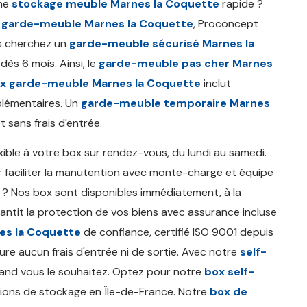
une
stockage meuble Marnes la Coquette
rapide ?
n garde-meuble Marnes la Coquette
, Proconcept
ous cherchez un
garde-meuble sécurisé Marnes la
dès 6 mois. Ainsi, le
garde-meuble pas cher Marnes
ix garde-meuble Marnes la Coquette
inclut
plémentaires. Un
garde-meuble temporaire Marnes
sans frais d'entrée.
xible à votre box sur rendez-vous, du lundi au samedi.
 faciliter la manutention avec monte-charge et équipe
? Nos box sont disponibles immédiatement, à la
antit la protection de vos biens avec assurance incluse
es la Coquette
de confiance, certifié ISO 9001 depuis
ure aucun frais d'entrée ni de sortie. Avec notre
self-
and vous le souhaitez. Optez pour notre
box self-
tions de stockage en Île-de-France. Notre
box de