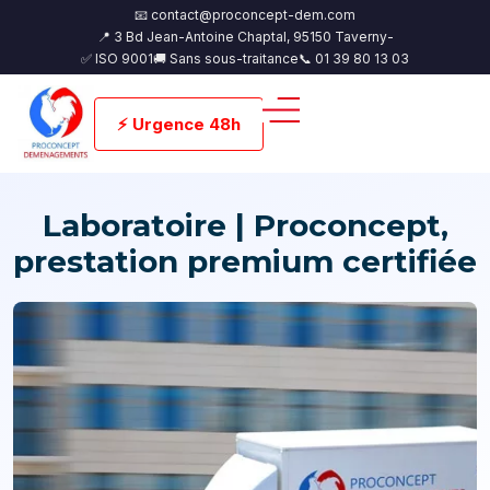
📧 contact@proconcept-dem.com
📍 3 Bd Jean-Antoine Chaptal, 95150 Taverny-
✅ ISO 9001
🚚 Sans sous-traitance
📞 01 39 80 13 03
⚡ Urgence 48h
Laboratoire | Proconcept,
prestation premium certifiée