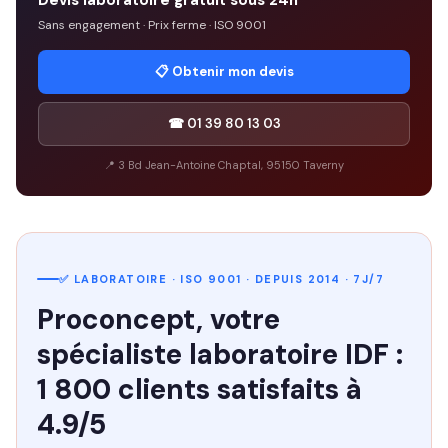
Devis laboratoire gratuit sous 24h
Sans engagement · Prix ferme · ISO 9001
📋 Obtenir mon devis
☎ 01 39 80 13 03
📍 3 Bd Jean-Antoine Chaptal, 95150 Taverny
✅ LABORATOIRE · ISO 9001 · DEPUIS 2014 · 7J/7
Proconcept, votre
spécialiste laboratoire IDF :
1 800 clients satisfaits à
4.9/5