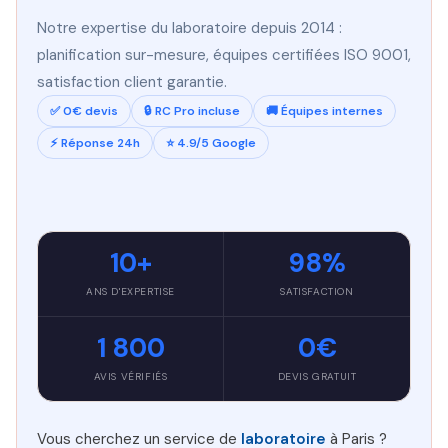
Notre expertise du laboratoire depuis 2014 :
planification sur-mesure, équipes certifiées ISO 9001,
satisfaction client garantie.
✅ 0€ devis
🔒 RC Pro incluse
🚚 Équipes internes
⚡ Réponse 24h
⭐ 4.9/5 Google
10+
98%
ANS D'EXPERTISE
SATISFACTION
1 800
0€
AVIS VÉRIFIÉS
DEVIS GRATUIT
Vous cherchez un service de
laboratoire
à Paris ?