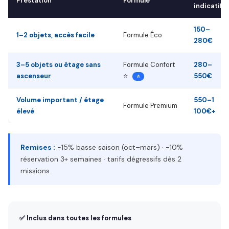
Prestation
Formule
indicatif
150–
1–2 objets, accès facile
Formule Éco
280€
3–5 objets ou étage sans
Formule Confort
280–
ascenseur
⭐
550€
⭐
Volume important / étage
550–1
Formule Premium
élevé
100€+
Remises :
−15% basse saison (oct–mars) · −10%
réservation 3+ semaines · tarifs dégressifs dès 2
missions.
✅ Inclus dans toutes les formules