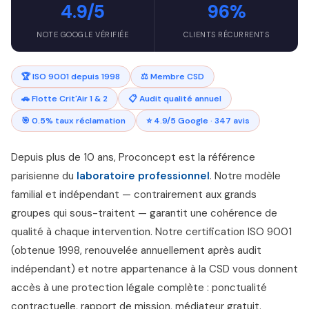
4.9/5
96%
NOTE GOOGLE VÉRIFIÉE
CLIENTS RÉCURRENTS
🏆 ISO 9001 depuis 1998
⚖️ Membre CSD
🚗 Flotte Crit'Air 1 & 2
📋 Audit qualité annuel
🎯 0.5% taux réclamation
⭐ 4.9/5 Google · 347 avis
Depuis plus de 10 ans, Proconcept est la référence
parisienne du
laboratoire professionnel
. Notre modèle
familial et indépendant — contrairement aux grands
groupes qui sous-traitent — garantit une cohérence de
qualité à chaque intervention. Notre certification ISO 9001
(obtenue 1998, renouvelée annuellement après audit
indépendant) et notre appartenance à la CSD vous donnent
accès à une protection légale complète : ponctualité
contractuelle, rapport de mission, médiateur gratuit.