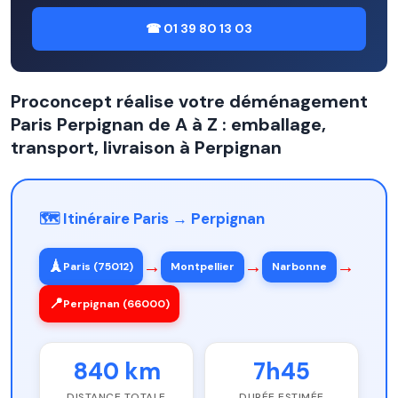
☎ 01 39 80 13 03
Proconcept réalise votre déménagement
Paris Perpignan de A à Z : emballage,
transport, livraison à Perpignan
🗺️ Itinéraire Paris → Perpignan
→
→
→
🗼
Paris (75012)
Montpellier
Narbonne
📍
Perpignan (66000)
840 km
7h45
DISTANCE TOTALE
DURÉE ESTIMÉE