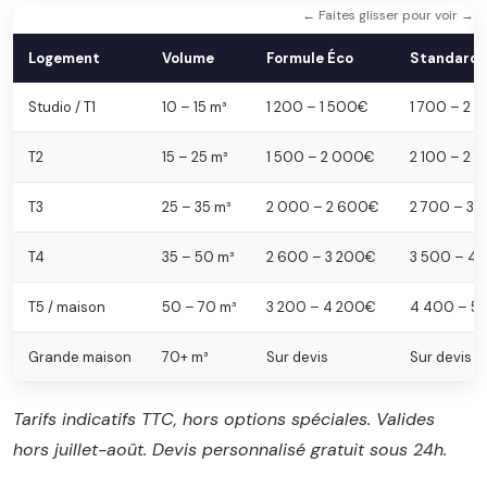
← Faites glisser pour voir →
Logement
Volume
Formule Éco
Standard
Studio / T1
10 – 15 m³
1 200 – 1 500€
1 700 – 2 
T2
15 – 25 m³
1 500 – 2 000€
2 100 – 2 
T3
25 – 35 m³
2 000 – 2 600€
2 700 – 3
T4
35 – 50 m³
2 600 – 3 200€
3 500 – 4
T5 / maison
50 – 70 m³
3 200 – 4 200€
4 400 – 5
Grande maison
70+ m³
Sur devis
Sur devis
Tarifs indicatifs TTC, hors options spéciales. Valides
hors juillet-août. Devis personnalisé gratuit sous 24h.