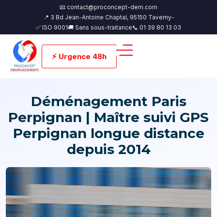
📧 contact@proconcept-dem.com
📍 3 Bd Jean-Antoine Chaptal, 95150 Taverny-
✅ ISO 9001
🚚 Sans sous-traitance
📞 01 39 80 13 03
⚡ Urgence 48h
Déménagement Paris
Perpignan | Maître suivi GPS
Perpignan longue distance
depuis 2014