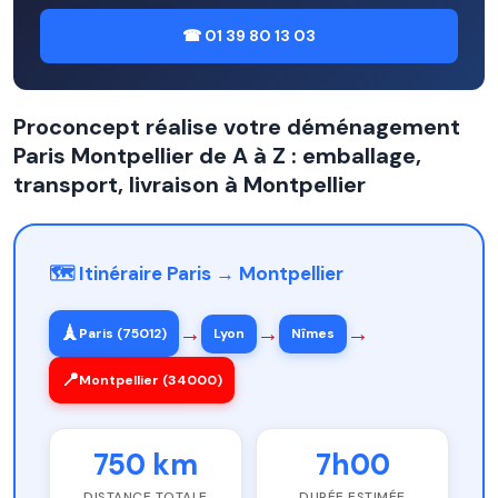
☎ 01 39 80 13 03
Proconcept réalise votre déménagement
Paris Montpellier de A à Z : emballage,
transport, livraison à Montpellier
🗺️ Itinéraire Paris → Montpellier
→
→
→
🗼
Paris (75012)
Lyon
Nîmes
📍
Montpellier (34000)
750 km
7h00
DISTANCE TOTALE
DURÉE ESTIMÉE