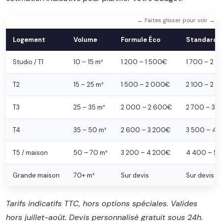
← Faites glisser pour voir →
Logement
Volume
Formule Éco
Standard
Studio / T1
10 – 15 m³
1 200 – 1 500€
1 700 – 2 
T2
15 – 25 m³
1 500 – 2 000€
2 100 – 2 
T3
25 – 35 m³
2 000 – 2 600€
2 700 – 3
T4
35 – 50 m³
2 600 – 3 200€
3 500 – 4
T5 / maison
50 – 70 m³
3 200 – 4 200€
4 400 – 5
Grande maison
70+ m³
Sur devis
Sur devis
Tarifs indicatifs TTC, hors options spéciales. Valides
hors juillet-août. Devis personnalisé gratuit sous 24h.