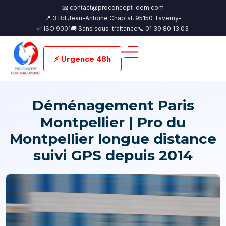
📧 contact@proconcept-dem.com
📍 3 Bd Jean-Antoine Chaptal, 95150 Taverny-
✅ ISO 9001
🚚 Sans sous-traitance
📞 01 39 80 13 03
⚡ Urgence 48h
Déménagement Paris
Montpellier | Pro du
Montpellier longue distance
suivi GPS depuis 2014