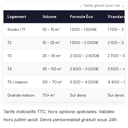
← Faites glisser pour voir →
Logement
Volume
Formule Éco
Standard
Studio / T1
10 – 15 m³
1 200 – 1 500€
1 700 – 2 
T2
15 – 25 m³
1 500 – 2 000€
2 100 – 2 
T3
25 – 35 m³
2 000 – 2 600€
2 700 – 3
T4
35 – 50 m³
2 600 – 3 200€
3 500 – 4
T5 / maison
50 – 70 m³
3 200 – 4 200€
4 400 – 5
Grande maison
70+ m³
Sur devis
Sur devis
Tarifs indicatifs TTC, hors options spéciales. Valides
hors juillet-août. Devis personnalisé gratuit sous 24h.