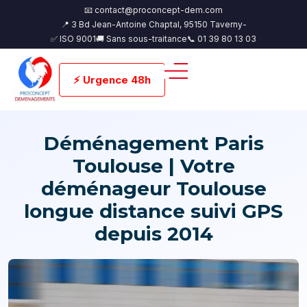
📧 contact@proconcept-dem.com
📍 3 Bd Jean-Antoine Chaptal, 95150 Taverny-
✅ ISO 9001
🚚 Sans sous-traitance
📞 01 39 80 13 03
⚡ Urgence 48h
Déménagement Paris
Toulouse | Votre
déménageur Toulouse
longue distance suivi GPS
depuis 2014