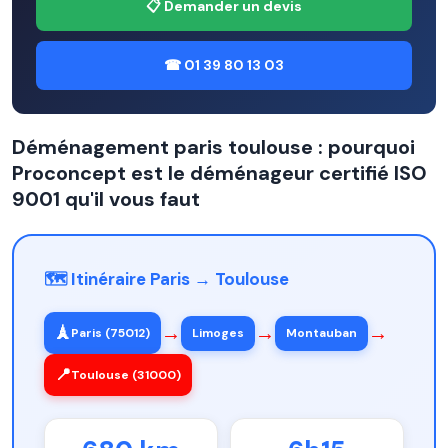
📋 Demander un devis
☎ 01 39 80 13 03
Déménagement paris toulouse : pourquoi
Proconcept est le déménageur certifié ISO
9001 qu'il vous faut
🗺️ Itinéraire Paris → Toulouse
→
→
→
🗼
Paris (75012)
Limoges
Montauban
📍
Toulouse (31000)