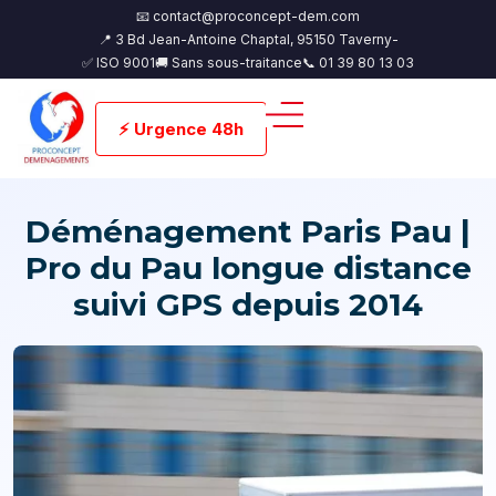
📧 contact@proconcept-dem.com
📍 3 Bd Jean-Antoine Chaptal, 95150 Taverny-
✅ ISO 9001
🚚 Sans sous-traitance
📞 01 39 80 13 03
⚡ Urgence 48h
Déménagement Paris Pau |
Pro du Pau longue distance
suivi GPS depuis 2014