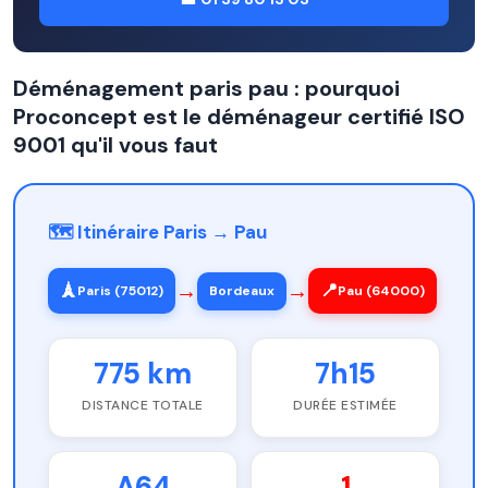
Déménagement paris pau : pourquoi
Proconcept est le déménageur certifié ISO
9001 qu'il vous faut
🗺️ Itinéraire Paris → Pau
→
→
🗼
📍
Paris (75012)
Bordeaux
Pau (64000)
775 km
7h15
DISTANCE TOTALE
DURÉE ESTIMÉE
A64
1