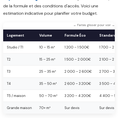
de la formule et des conditions d'accès. Voici une
estimation indicative pour planifier votre budget.
← Faites glisser pour voir →
Logement
Volume
Formule Éco
Standard
Studio / T1
10 – 15 m³
1 200 – 1 500€
1 700 – 2 
T2
15 – 25 m³
1 500 – 2 000€
2 100 – 2 
T3
25 – 35 m³
2 000 – 2 600€
2 700 – 3
T4
35 – 50 m³
2 600 – 3 200€
3 500 – 4
T5 / maison
50 – 70 m³
3 200 – 4 200€
4 400 – 5
Grande maison
70+ m³
Sur devis
Sur devis