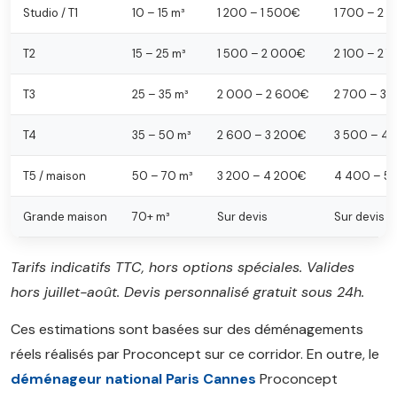
Studio / T1
10 – 15 m³
1 200 – 1 500€
1 700 – 2 
T2
15 – 25 m³
1 500 – 2 000€
2 100 – 2 
T3
25 – 35 m³
2 000 – 2 600€
2 700 – 3
T4
35 – 50 m³
2 600 – 3 200€
3 500 – 4
T5 / maison
50 – 70 m³
3 200 – 4 200€
4 400 – 5
Grande maison
70+ m³
Sur devis
Sur devis
Tarifs indicatifs TTC, hors options spéciales. Valides
hors juillet-août. Devis personnalisé gratuit sous 24h.
Ces estimations sont basées sur des déménagements
réels réalisés par Proconcept sur ce corridor. En outre, le
déménageur national Paris Cannes
Proconcept