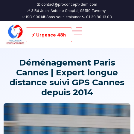
📧 contact@proconcept-dem.com
📍 3 Bd Jean-Antoine Chaptal, 95150 Taverny-
✅ ISO 9001
🚚 Sans sous-traitance
📞 01 39 80 13 03
⚡ Urgence 48h
Déménagement Paris
Cannes | Expert longue
distance suivi GPS Cannes
depuis 2014