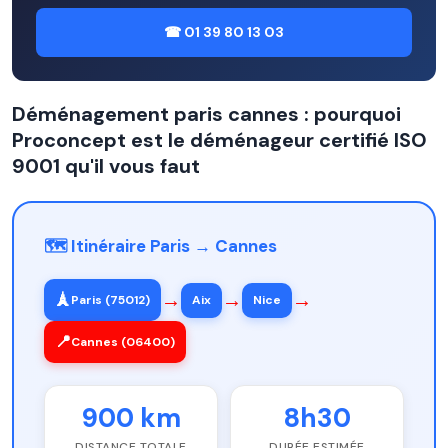
☎ 01 39 80 13 03
Déménagement paris cannes : pourquoi
Proconcept est le déménageur certifié ISO
9001 qu'il vous faut
🗺️ Itinéraire Paris → Cannes
→
→
→
🗼
Paris (75012)
Aix
Nice
📍
Cannes (06400)
900 km
8h30
DISTANCE TOTALE
DURÉE ESTIMÉE