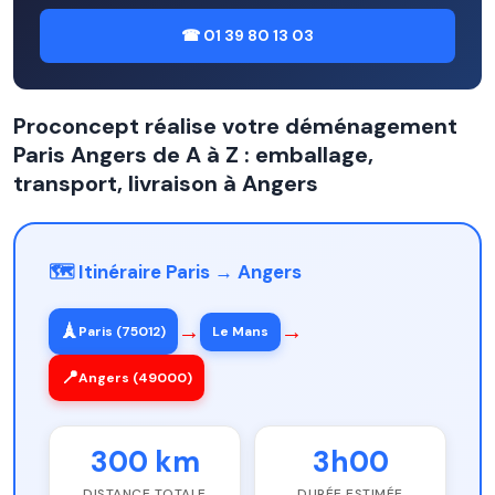
☎ 01 39 80 13 03
Proconcept réalise votre déménagement
Paris Angers de A à Z : emballage,
transport, livraison à Angers
🗺️ Itinéraire Paris → Angers
→
→
🗼
Paris (75012)
Le Mans
📍
Angers (49000)
300 km
3h00
DISTANCE TOTALE
DURÉE ESTIMÉE