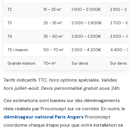
T2
15 – 25 m³
1 500 – 2 000€
2 100 – 2 
T3
25 – 35 m³
2 000 – 2 600€
2 700 – 3
T4
35 – 50 m³
2 600 – 3 200€
3 500 – 4
T5 / maison
50 – 70 m³
3 200 – 4 200€
4 400 – 5
Grande maison
70+ m³
Sur devis
Sur devis
Tarifs indicatifs TTC, hors options spéciales. Valides
hors juillet-août. Devis personnalisé gratuit sous 24h.
Ces estimations sont basées sur des déménagements
réels réalisés par Proconcept sur ce corridor. En outre, le
déménageur national Paris Angers
Proconcept
coordonne chaque étape pour que votre installation se