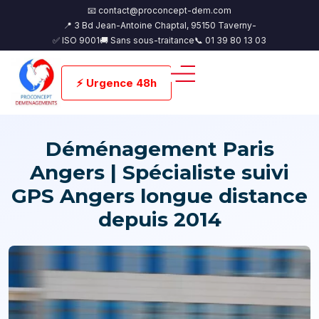
📧 contact@proconcept-dem.com
📍 3 Bd Jean-Antoine Chaptal, 95150 Taverny-
✅ ISO 9001
🚚 Sans sous-traitance
📞 01 39 80 13 03
⚡ Urgence 48h
Déménagement Paris
Angers | Spécialiste suivi
GPS Angers longue distance
depuis 2014