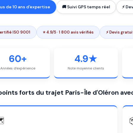
lus de 10 ans d'expertise
🚚 Suivi GPS temps réel
⚡ Dev
ertifié ISO 9001
⭐ 4.9/5 · 1 800 avis vérifiés
⚡ Devis gratu
60+
4.9★
Années d'expérience
Note moyenne clients
points forts du trajet Paris-Île d'Oléron a
️