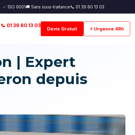
✅ ISO 9001
🚚 Sans sous-traitance
📞 01 39 80 13 03
📞 01 39 80 13 03
Devis Gratuit
⚡ Urgence 48h
 | Expert
eron depuis