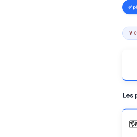
✅ p
🏅 C
Les 
