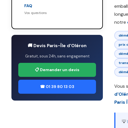
FAQ
emball
Vos questions
longue
notre
démé
prix
🚚 Devis Paris-Île d'Oléron
démé
Gratuit, sous 24h, sans engagement
tran
📋 Demander un devis
démé
Vous 
☎ 01 39 80 13 03
d'Olé
Paris 
💡