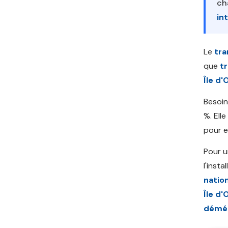
ch
in
Le
tra
que
t
Île d'
Besoin
%. Ell
pour e
Pour u
l'inst
nation
Île d'
démén