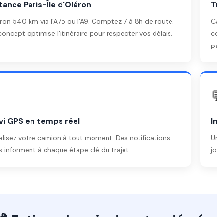
tance Paris-Île d'Oléron
T
iron 540 km via l'A75 ou l'A9. Comptez 7 à 8h de route.
C
oncept optimise l'itinéraire pour respecter vos délais.
c
pa

vi GPS en temps réel
I
alisez votre camion à tout moment. Des notifications
U
s informent à chaque étape clé du trajet.
j