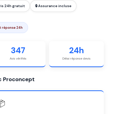
is 24h gratuit
🔒 Assurance incluse
it réponse 24h
347
24h
Avis vérifiés
Délai réponse devis
vec Proconcept
📦