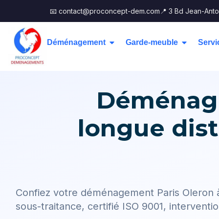
📧 contact@proconcept-dem.com
📍 3 Bd Jean-Anto
Déménagement
Garde-meuble
Servi
Déménage
longue dis
Confiez votre déménagement Paris Oleron 
sous-traitance, certifié ISO 9001, interventio