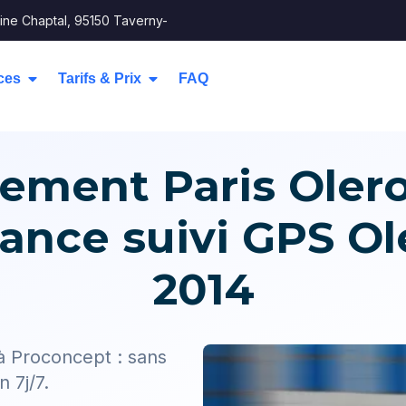
ine Chaptal, 95150 Taverny-
ces
Tarifs & Prix
FAQ
ment Paris Oleron
tance suivi GPS Ol
2014
à Proconcept : sans
n 7j/7.