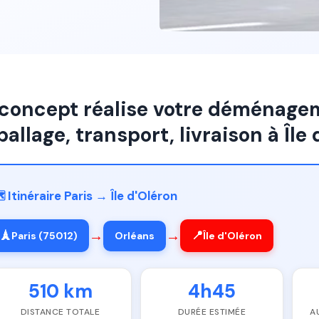
concept réalise votre déménageme
allage, transport, livraison à Île 
️ Itinéraire Paris → Île d'Oléron
→
→
🗼
📍
Paris (75012)
Orléans
Île d'Oléron
510 km
4h45
DISTANCE TOTALE
DURÉE ESTIMÉE
A