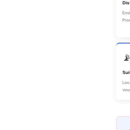
Dis
Env
Proc

Sui
Loc
vou