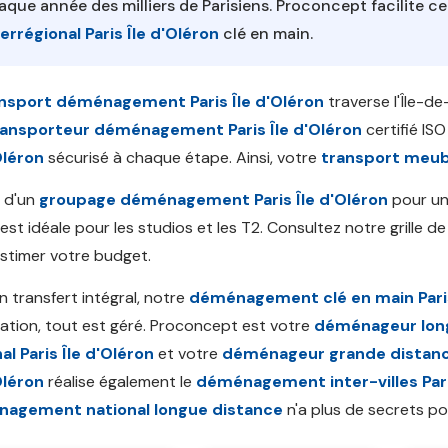
aque année des milliers de Parisiens. Proconcept facilite c
terrégional Paris Île d'Oléron
clé en main.
nsport déménagement Paris Île d'Oléron
traverse l'Île-de
ransporteur déménagement Paris Île d'Oléron
certifié IS
Oléron
sécurisé à chaque étape. Ainsi, votre
transport meubl
 d'un
groupage déménagement Paris Île d'Oléron
pour un 
e est idéale pour les studios et les T2. Consultez notre grille d
stimer votre budget.
n transfert intégral, notre
déménagement clé en main Paris
allation, tout est géré. Proconcept est votre
déménageur longu
al Paris Île d'Oléron
et votre
déménageur grande distan
Oléron
réalise également le
déménagement inter-villes Pari
agement national longue distance
n'a plus de secrets po