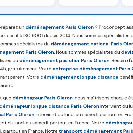
préparez un
déménagement Paris Oleron
? Proconcept ass
ce, certifié ISO 9001 depuis 2014. Nous sommes spécialistes 
sommes spécialistes du
déménagement national Paris Ole
agement Paris Oleron
. Nous sommes spécialistes du
devi
listes du
déménagement pas cher Paris Oleron
. Besoin d
4h, gratuitement. Votre
entreprise déménagement Paris 
transparent. Votre
déménagement longue distance
bénéfi
arent.
nt que
déménageur Paris Oleron
, nous maîtrisons chaque é
déménageur longue distance Paris Oleron
intervient du l
al Paris Oleron
intervient du lundi au samedi, partout en Fr
ient du lundi au samedi, partout en France. Notre
déménageur
, partout en France. Notre
transport déménagement Pari