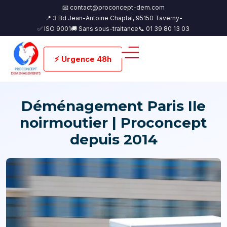
📧 contact@proconcept-dem.com
📍 3 Bd Jean-Antoine Chaptal, 95150 Taverny-
✅ ISO 9001
🚚 Sans sous-traitance
📞 01 39 80 13 03
⚡ Urgence 48h
Déménagement Paris Ile
noirmoutier | Proconcept
depuis 2014