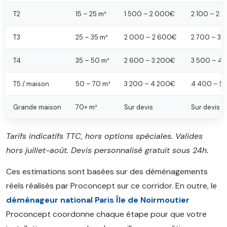
T2
15 – 25 m³
1 500 – 2 000€
2 100 – 2 
T3
25 – 35 m³
2 000 – 2 600€
2 700 – 3
T4
35 – 50 m³
2 600 – 3 200€
3 500 – 4
T5 / maison
50 – 70 m³
3 200 – 4 200€
4 400 – 5
Grande maison
70+ m³
Sur devis
Sur devis
Tarifs indicatifs TTC, hors options spéciales. Valides
hors juillet-août. Devis personnalisé gratuit sous 24h.
Ces estimations sont basées sur des déménagements
réels réalisés par Proconcept sur ce corridor. En outre, le
déménageur national Paris Île de Noirmoutier
Proconcept coordonne chaque étape pour que votre