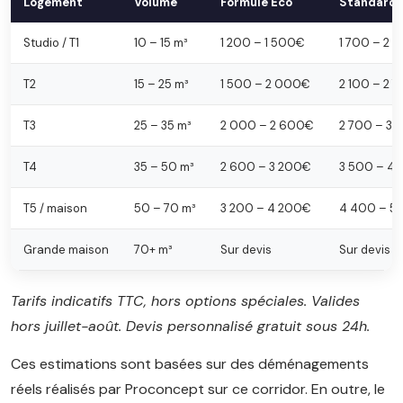
Logement
Volume
Formule Éco
Standard
Studio / T1
10 – 15 m³
1 200 – 1 500€
1 700 – 2 
T2
15 – 25 m³
1 500 – 2 000€
2 100 – 2 
T3
25 – 35 m³
2 000 – 2 600€
2 700 – 3
T4
35 – 50 m³
2 600 – 3 200€
3 500 – 4
T5 / maison
50 – 70 m³
3 200 – 4 200€
4 400 – 5
Grande maison
70+ m³
Sur devis
Sur devis
Tarifs indicatifs TTC, hors options spéciales. Valides
hors juillet-août. Devis personnalisé gratuit sous 24h.
Ces estimations sont basées sur des déménagements
réels réalisés par Proconcept sur ce corridor. En outre, le