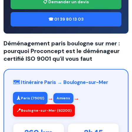
📋 Demander un devis
☎ 01 39 80 13 03
Déménagement paris boulogne sur mer :
pourquoi Proconcept est le déménageur
certifié ISO 9001 qu'il vous faut
🗺️ Itinéraire Paris → Boulogne-sur-Mer
→
→
🗼
Paris (75012)
Amiens
📍
Boulogne-sur-Mer (62200)