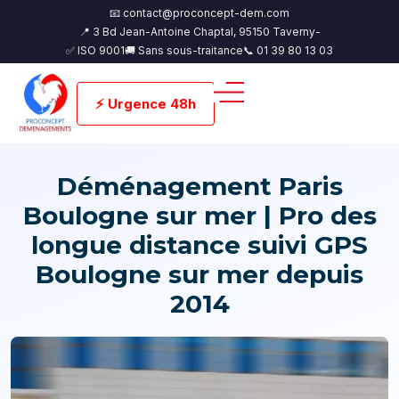
📧 contact@proconcept-dem.com
📍 3 Bd Jean-Antoine Chaptal, 95150 Taverny-
✅ ISO 9001
🚚 Sans sous-traitance
📞 01 39 80 13 03
⚡ Urgence 48h
Déménagement Paris
Boulogne sur mer | Pro des
longue distance suivi GPS
Boulogne sur mer depuis
2014